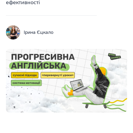
ефективності
Ірина Єцкало