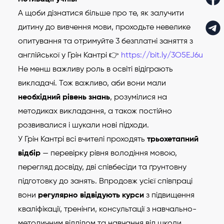
А щоби дізнатися більше про те, як залучити
дитину до вивчення мови, проходьте невелике
опитування та отримуйте 3 безплатні заняття з
англійської у Грін Кантрі 👉
https://bit.ly/3O5EJ6u
Не менш важливу роль в освіті відіграють
викладачі. Тож важливо, аби вони мали
необхідний рівень знань
, розумілися на
методиках викладання, а також постійно
розвивалися і шукали нові підходи.
У Грін Кантрі всі вчителі проходять
трьохетапний
відбір
— перевірку рівня володіння мовою,
перегляд досвіду, дві співбесіди та ґрунтовну
підготовку до занять. Впродовж усієї співпраці
вони
регулярно відвідують курси
з підвищення
кваліфікації, тренінги, консультації з навчально-
методичним відділом та навчання від школи,