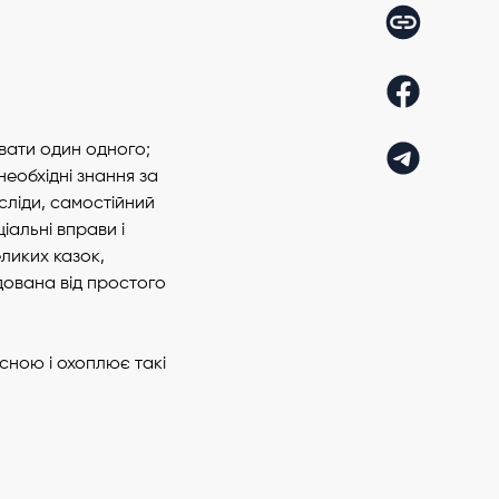
вати один одного;
еобхідні знання за
сліди, самостійний
іальні вправи і
ликих казок,
дована від простого
сною і охоплює такі