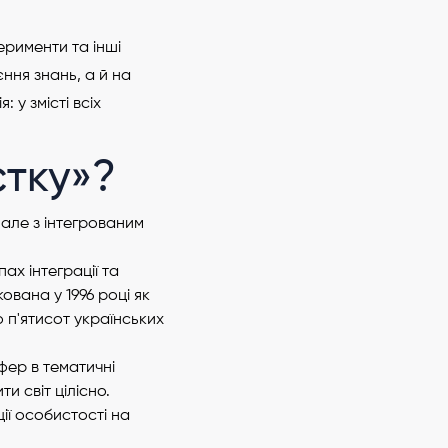
ерименти та інші
ння знань, а й на
 у змісті всіх
стку»?
 але з інтегрованим
ах інтеграції та
ована у 1996 році як
 п'ятисот українських
фер в тематичні
и світ цілісно.
ії особистості на