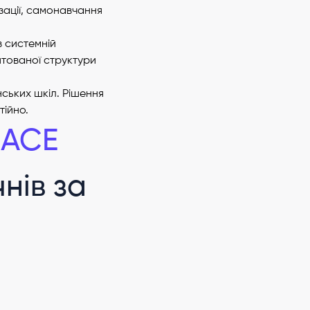
зації, самонавчання
в системній
нтованої структури
ських шкіл. Рішення
тійно.
«ACE
чнів за