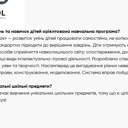
ань та навичок дітей орієнтована навчальна програма?
к» — розвиток умінь дітей працювати самостійно, не копію
андартно підходити до вирішення завдань. Діти отримують н
собів сприйняття навколишнього світу: спостереження, до
нші види інтелектуально-ігрової діяльності. Розроблено спец
 уяви та творчості. Насамперед це вигадування різних неве
вправи, конструювання, моделювання. Система вправ побу
кальні шкільні предмети?
ає вивчення унікальних шкільних предметів, тому що є цілі
узі: