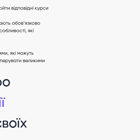
йти відповідні курси
мають обов’язково
обливості, які
ми, які можуть
 оперувати великими
ро
ї
воїх