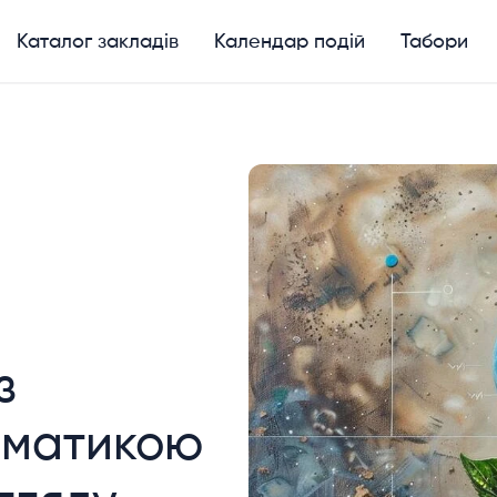
Каталог закладів
Календар подій
Табори
з
ематикою