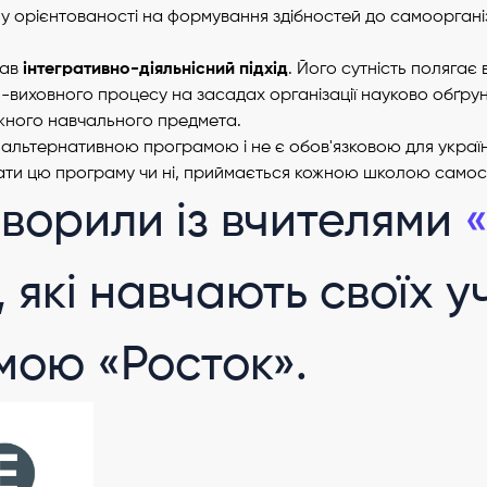
 у орієнтованості на формування здібностей до самооргані
тав
інтегративно-діяльнісний підхід
. Його сутність полягає 
о-виховного процесу на засадах організації науково обґру
ожного навчального предмета.
альтернативною програмою і не є обов'язковою для україн
ати цю програму чи ні, приймається кожною школою самос
ворили із вчителями
, які навчають своїх у
мою «Росток».