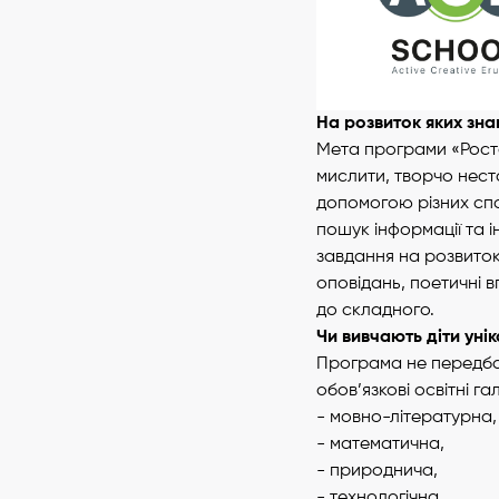
На розвиток яких зн
Мета програми «Росто
мислити, творчо нест
допомогою різних спо
пошук інформації та і
завдання на розвиток
оповідань, поетичні 
до складного.
Чи вивчають діти уні
Програма не передбач
обов’язкові освітні гал
- мовно-літературна,
- математична,
- природнича,
- технологічна,