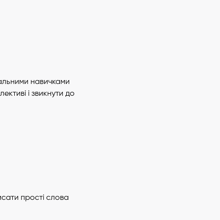
гальними навичками
ективі і звикнути до
исати прості слова