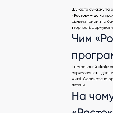
Шукаєте сучасну та е
«Росток»
– це не прос
різними темами та бач
творчості, формувати 
Чим «Ро
програ
Інтегрований підхід:
спрямованість: діти 
житті. Особистісно ор
дитини.
На чому