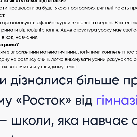
в та якість їхньої підготовки?
ати працювати за будь-якою програмою, вчителі мають про
ат.
організовують офлайн-курси в червні та серпні. Вчителі 
римати відповідні знання. Адже структура уроку має свої ос
 в ході навчання.
рограма?
ітям з вираженими математичними, логічними компетентностя
ачу не розписуючи її, легко виконувати усний рахунок та
тих, хто вчиться у швидкому темпі.
и дізналися більше п
у «Росток» від
гімназі
– школи, яка навчає с