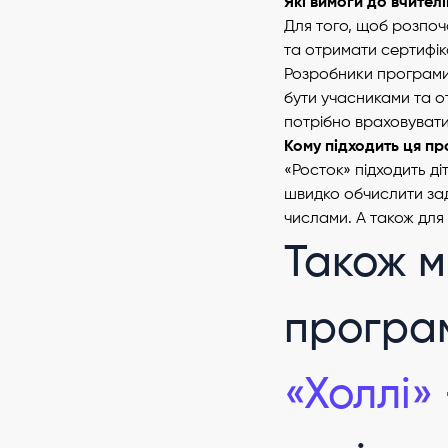
Які вимоги до вчителі
Для того, щоб розпоч
та отримати сертифік
Розробники програми 
бути учасниками та от
потрібно враховувати
Кому підходить ця п
«Росток» підходить д
швидко обчислити зад
числами. А також для 
Також м
програм
«Холлі»