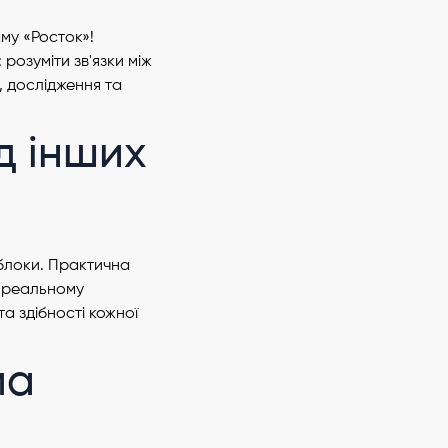
му «Росток»!
розуміти зв'язки між
, дослідження та
д інших
 блоки. Практична
у реальному
та здібності кожної
ма