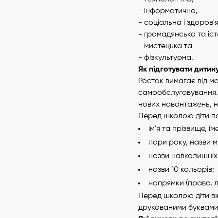
- інформатична,
- соціальна і здоров
- громадянська та іс
- мистецька та
- фізкультурна.
Як підготувати дити
Росток вимагає від м
самообслуговування. 
нових навантажень, н
Перед школою діти по
ім'я та прізвище, ім
пори року, назви мі
назви навколишніх п
назви 10 кольорів;
напрямки (право, лі
Перед школою діти вж
друкованими буквами