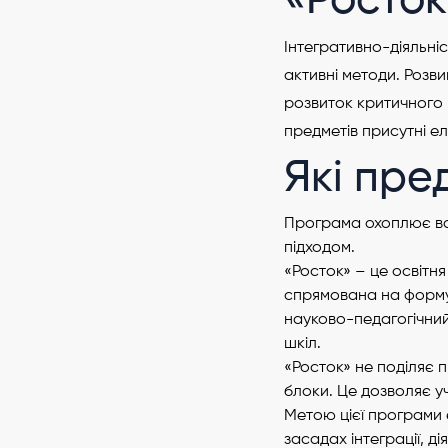
«Росток
Інтегративно-діяльніс
активні методи. Розв
розвиток критичного м
предметів присутні ел
Які пре
Програма охоплює всі
підходом.
«Росток» – це освітня
спрямована на формув
науково-педагогічний
шкіл.
«Росток» не поділяє п
блоки. Це дозволяє уч
Метою цієї програми 
засадах інтеграції, д