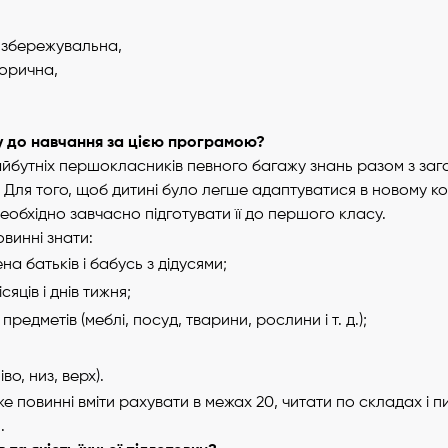
'язбережувальна,
торична,
ну до навчання за цією програмою?
айбутніх першокласників певного багажу знань разом з за
Для того, щоб дитині було легше адаптуватися в новому кол
еобхідно завчасно підготувати її до першого класу.
винні знати:
ена батьків і бабусь з дідусями;
сяців і днів тижня;
редметів (меблі, посуд, тварини, рослини і т. д.);
во, низ, верх).
е повинні вміти рахувати в межах 20, читати по складах і п
.