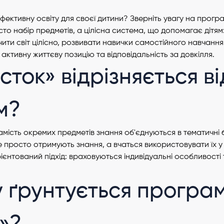
фективну освіту для своєї дитини? Зверніть увагу на програ
то набір предметів, а цілісна система, що допомагає дітям: 
ити світ цілісно, розвивати навички самостійного навчання
активну життєву позицію та відповідальність за довкілля.
сток» відрізняється ві
м?
 замість окремих предметів знання об'єднуються в тематичні
не просто отримують знання, а вчаться використовувати їх 
ієнтований підхід: враховуються індивідуальні особливості 
 ґрунтується програ