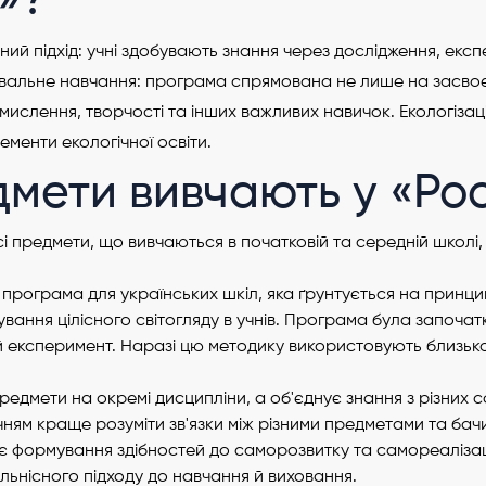
»?
ний підхід: учні здобувають знання через дослідження, експ
ивальне навчання: програма спрямована не лише на засвоє
ислення, творчості та інших важливих навичок. Екологізація:
ементи екологічної освіти.
дмети вивчають у «Ро
 предмети, що вивчаються в початковій та середній школі,
 програма для українських шкіл, яка ґрунтується на принцип
ання цілісного світогляду в учнів. Програма була започатк
 експеримент. Наразі цю методику використовують близько
редмети на окремі дисципліни, а об'єднує знання з різних с
ням краще розуміти зв'язки між різними предметами та бачит
є формування здібностей до саморозвитку та самореалізац
іяльнісного підходу до навчання й виховання.