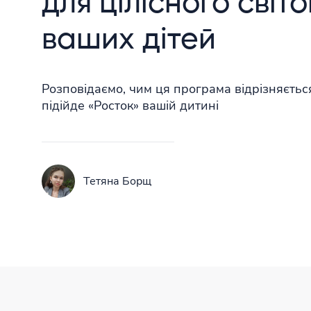
для цілісного світ
ваших дітей
Розповідаємо, чим ця програма відрізняється
підійде «Росток» вашій дитині
Тетяна Борщ