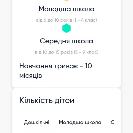
Молодша школа
від 6 до 10 років (1 - 4 клас)
Середня школа
від 10 до 15 років (5 - 9 клас)
Навчання триває - 10
місяців
Кількість дітей
Дошкільні
Молодша школа
Середня