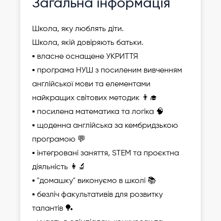
Загальна інформація
дитину
Школа, яку люблять діти.
Школа, якій довіряють батьки.
▪ власне оснащене УКРИТТЯ
▪ програма НУШ з посиленим вивченням
англійської мови та елементами
найкращих світових методик 👨‍🎓
▪ посилена математика та логіка 🧠
▪ щоденна англійська за кембридзькою
програмою 💬
▪ інтегровані заняття, STEM та проєктна
діяльність 👩‍🔬
▪ "домашку" виконуємо в школі 📚
▪ безліч факультативів для розвитку
талантів 🏓