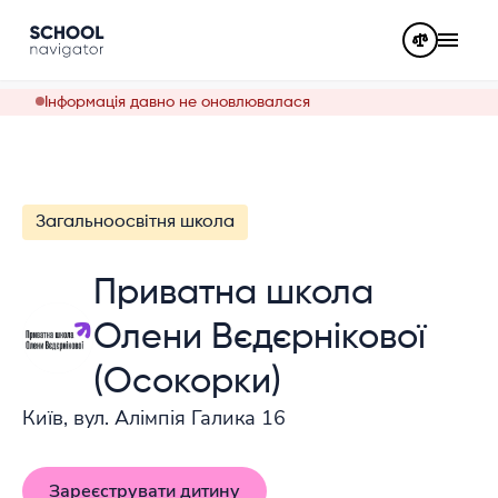
Інформація давно не оновлювалася
Загальноосвітня школа
Приватна школа
Олени Вєдєрнікової
(Осокорки)
Київ, вул. Алімпія Галика 16
Зареєструвати дитину