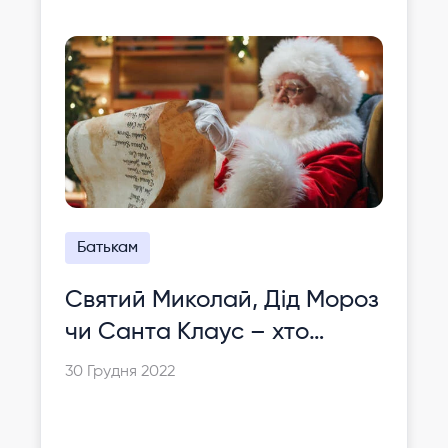
Батькам
Святий Миколай, Дід Мороз
чи Санта Клаус – хто
цьогоріч приходив в
30 Грудня 2022
українські приватні школи