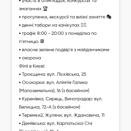
▪ участь в олімпіадах, конкурсах та
змаганнях 🏆
▪ прогулянки, екскурсії та виїзні заняття 🎭
▪ денні табори на канікулах 🤸‍♀️
▪ графік 8:00 - 20:00 з понеділка по
п'ятницю 📆
▪ власне зелене подвір'я з майданчиками
▪ охорона
Філії в Києві:
▪ Троєщина: вул. Лісківська, 25
▪ Осокорки: вул. Алімпія Галика
(Малоземельна), 16 (з басейном)
▪ Куренівка, Сирець, Виноградар: вул.
Белицька, 72-А (з басейном)
▪ Теремки2, Жуляни, вул. Ждановича, 11
▪ Деміївська: вул. Карпатьскої Січі