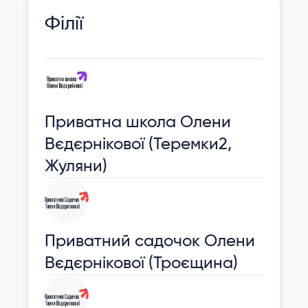
Філії
Приватна школа Олени
Вєдєрнікової (Теремки2,
Жуляни)
Приватний садочок Олени
Вєдєрнікової (Троєщина)