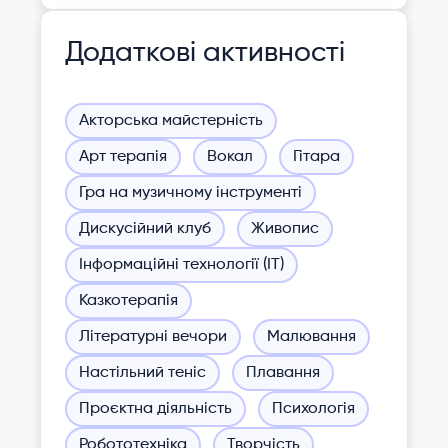
Додаткові активності
Акторська майстерність
Арт терапія
Вокал
Гітара
Гра на музичному інструменті
Дискусійний клуб
Живопис
Інформаційні технології (ІТ)
Казкотерапія
Літературні вечори
Малювання
Настільний теніс
Плавання
Проєктна діяльність
Психологія
Робототехніка
Творчість