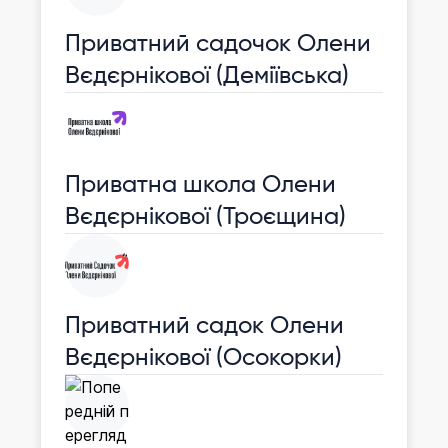
Приватний садочок Олени
Вєдєрнікової (Деміївська)
Приватна школа Олени
Вєдєрнікової (Троєщина)
Приватний садок Олени
Вєдєрнікової (Осокорки)