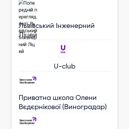
Львівський Інженерний
Ліцей
U-club
Приватна школа Олени
Вєдєрнікової (Виноградар)