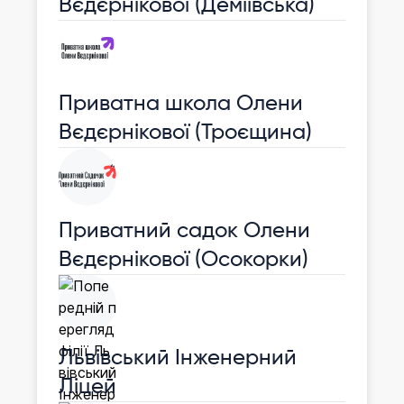
Вєдєрнікової (Деміївська)
Приватна школа Олени
Вєдєрнікової (Троєщина)
Приватний садок Олени
Вєдєрнікової (Осокорки)
Львівський Інженерний
Ліцей