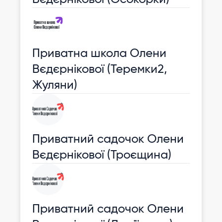
Приватна школа Олени
Вєдєрнікової (Теремки2,
Жуляни)
Приватний садочок Олени
Вєдєрнікової (Троєщина)
Приватний садочок Олени