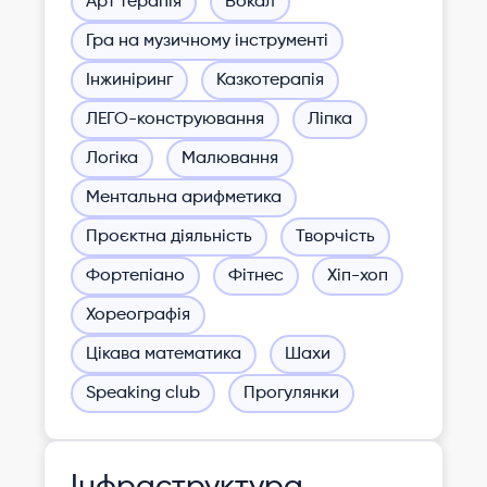
Арт терапія
Вокал
Гра на музичному інструменті
Інжиніринг
Казкотерапія
ЛЕГО-конструювання
Ліпка
Логіка
Малювання
Ментальна арифметика
Проєктна діяльність
Творчість
Фортепіано
Фітнес
Хіп-хоп
Хореографія
Цікава математика
Шахи
Speaking club
Прогулянки
Інфраструктура