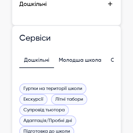
Дошкільні
Сервіси
Дошкільні
Молодша школа
Середня
Гуртки на території школи
Екскурсії
Літні табори
Супровід тьютора
Адаптація/Пробні дні
Підготовка до школи