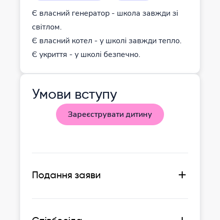
Є власний генератор - школа завжди зі
світлом.
Є власний котел - у школі завжди тепло.
Є укриття - у школі безпечно.
Умови вступу
Зареєструвати дитину
Подання заяви
Залиште заявку на сайті, щоб
отримати консультацію нашого
менеджера.