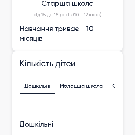
Старша школа
від 15 до 18 років (10 - 12 клас)
Навчання триває - 10
місяців
Кількість дітей
Дошкільні
Молодша школа
Середня
Дошкільні