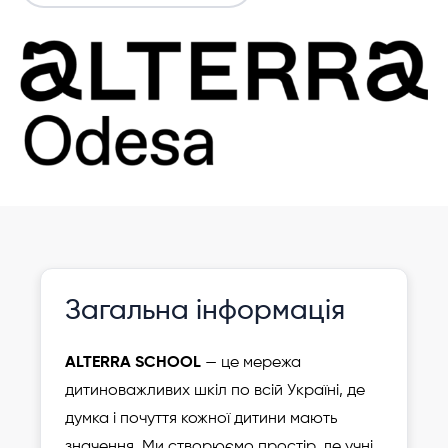
Інформація давно не оновлювалася
Зареєструвати
Загальна інформація
дитину
ALTERRA SCHOOL
— це мережа
дитиноважливих шкіл по всій Україні, де
думка і почуття кожної дитини мають
значення. Ми створюємо простір, де учні