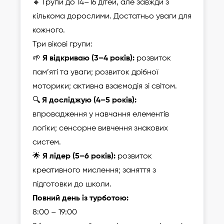
🔸 Групи до 14–16 дітей, але завжди з
кількома дорослими. Достатньо уваги для
кожного.
Три вікові групи:
🌱
Я відкриваю (3–4 років):
розвиток
пам’яті та уваги; розвиток дрібної
моторики; активна взаємодія зі світом.
🔍
Я досліджую (4–5 років):
впровадження у навчання елементів
логіки; сенсорне вивчення знакових
систем.
🌟
Я лідер (5–6 років):
розвиток
креативного мислення; заняття з
підготовки до школи.
Повний день із турботою:
8:00 – 19:00