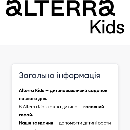
Нещодавно оновлено
Зареєструвати
Загальна інформація
дитину
Alterra Kids — дитиноважливий садочок
повного дня.
В Alterra Kids кожна дитина —
головний
герой.
Наше завдання
— допомогти дитині рости