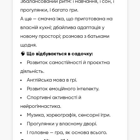
Збалансований ритм: і навчання, і сон, і
прогулянки, і багато гри.
А ще — смачна їжа, що приготована на
власній кухні; дбайлива адаптація у
новому просторі; розмова з батьками
щодня.
🧠
Що відбувається в садочку:
Розвиток самостійності й проєктна
діяльність.
Англійська мова в грі.
Розвиток емоційного інтелекту.
Спортивні активності й
нейрогімнастика.
Музика, хореографія, сенсорні ігри.
Прогулянки у власному дворі.
І головне — гра, як основа всього.