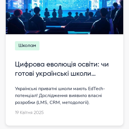
Школам
Цифрова еволюція освіти: чи
готові українські школи
ділитися своїми ноу-хау?
Українські приватні школи мають EdTech-
потенціал! Дослідження виявило власні
розробки (LMS, CRM, методології).
19 Квітня 2025