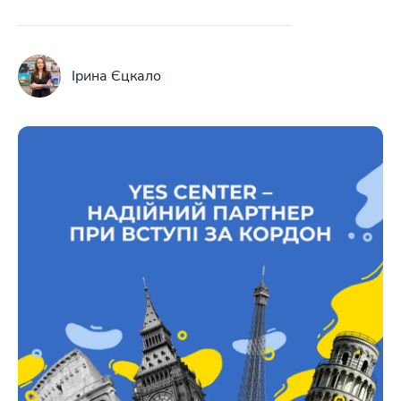
Ірина Єцкало