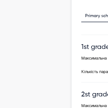
Primary sc
1st grad
Максимальна к
Кількість пар
2st grad
Максимальна к