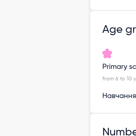
Age g
Primary s
from 6 to 10 y
Навчання 
Number