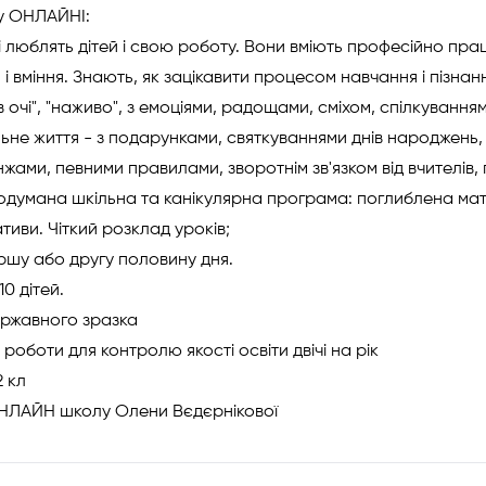
у ОНЛАЙНІ:
і люблять дітей і свою роботу. Вони вміють професійно пр
 і вміння. Знають, як зацікавити процесом навчання і пізнан
 в очі", "наживо", з емоціями, радощами, сміхом, спілкування
ьне життя - з подарунками, святкуваннями днів народжень,
жами, певними правилами, зворотнім зв'язком від вчителів,
одумана шкільна та канікулярна програма: поглиблена матем
ативи. Чіткий розклад уроків;
ершу або другу половину дня.
0 дітей.
ержавного зразка
 роботи для контролю якості освіти двічі на рік
2 кл
НЛАЙН школу Олени Вєдєрнікової