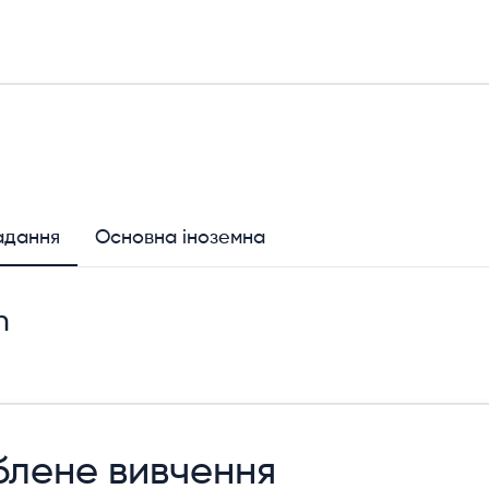
адання
Основна іноземна
n
блене вивчення