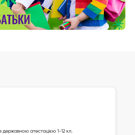
Додати до улюблених
Register a request
з державною атестацією 1-12 кл.