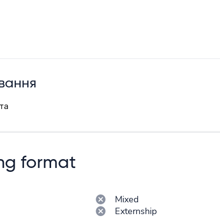
вання
та
ng format
Mixed
Externship