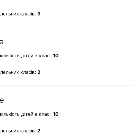
алельних класів:
3
e
ількість дітей в класі:
10
алельних класів:
2
e
ількість дітей в класі:
10
алельних класів:
2