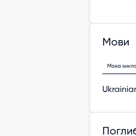
Мови
Мова викл
Ukrainia
Погли