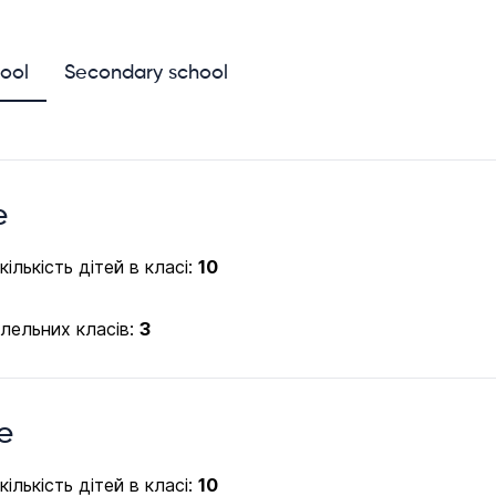
hool
Secondary school
e
ількість дітей в класі:
10
алельних класів:
3
e
ількість дітей в класі:
10