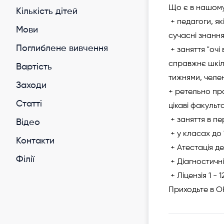
Що є в нашом
Кількість дітей
+ педагоги, як
Мови
сучасні знання
Поглиблене вивчення
+ заняття "очі
справжнє шкіл
Вартість
тижнями, челен
Заходи
+ ретельно пр
Статті
цікаві факульт
+ заняття в п
Відео
+ у класах до 1
Контакти
+ Атестація д
Філії
+ Діагностичні
+ Ліцензія 1 - 1
Приходьте в О