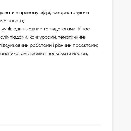
ацювати в прямому ефірі, використовуючи
ням нового;
м учнів один з одним та педагогами. У нас
 олімпіадами, конкурсами, тематичними
 підсумковими роботами і різними проєктами;
атика, англійська і польська з носієм,