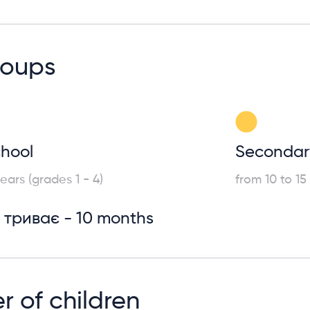
roups
chool
Secondar
ears (grades 1 - 4)
from 10 to 15
триває - 10 months
 of children