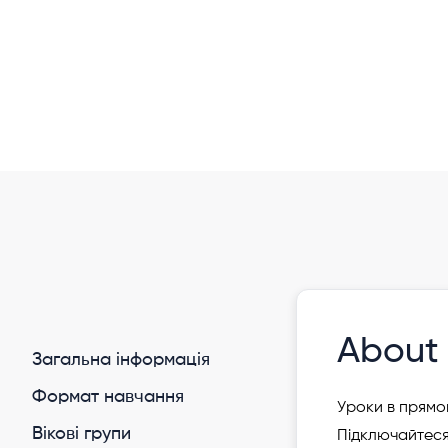
Інформація давно не оновлювалася
Приватна школа Олени Вєдєрнікової 
Ukraine Remote/Online
About 
Загальна інформація
Формат навчання
Уроки в прямом
Вікові групи
Підключайтеся 