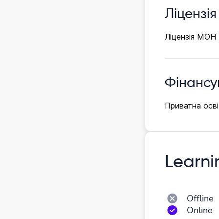
Ліцензія
Ліцензія МОН
Фінансу
Приватна осві
Learni
Оffline
Online