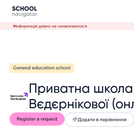
Інформація давно не оновлювалася
General education school
Приватна школа
Вєдєрнікової (он
Register a request
Додати в порівняння