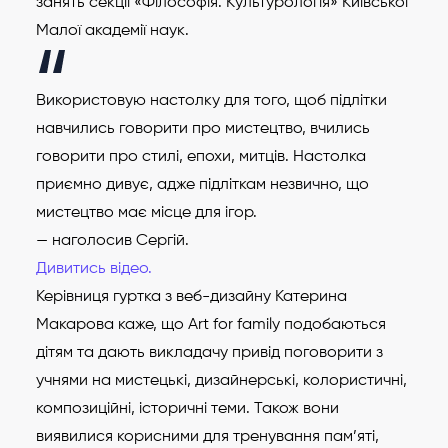
занять секції «Філософія. Культурологія» Київської
Малої академії наук.
Використовую настолку для того, щоб підлітки
навчились говорити про мистецтво, вчились
говорити про стилі, епохи, митців. Настолка
приємно дивує, адже підліткам незвично, що
мистецтво має місце для ігор.
— наголосив Сергій.
Дивитись відео.
Керівниця гуртка з веб-дизайну Катерина
Макарова каже, що Art for family подобаються
дітям та дають викладачу привід поговорити з
учнями на мистецькі, дизайнерські, колористичні,
композиційні, історичні теми. Також вони
виявилися корисними для тренування пам’яті,