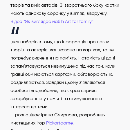
творів та їхніх авторів. Зі зворотнього боку картки
мають однакову сорочку у вигляді візерунку.
Відео "Як виглядає набіh Art for family"
Ідея наборів в тому, що інформація про назви
творів та авторів вже вказана на картках, та не
потребує вивчення на пам’ять. Натомість ці дані
запам’ятовуються невимушено під час гри, коли
гравці обмінюються картками, обговорюють їх,
роздивляються. Завдяки цьому з’являються
особисті вподобання, що якраз сприяє
закарбуванню у пам’яті та стимулюванню
інтереса до теми.
— розповідає Ірина Смирнова, розробниця
мистецьких ігор
Pickartgame
.