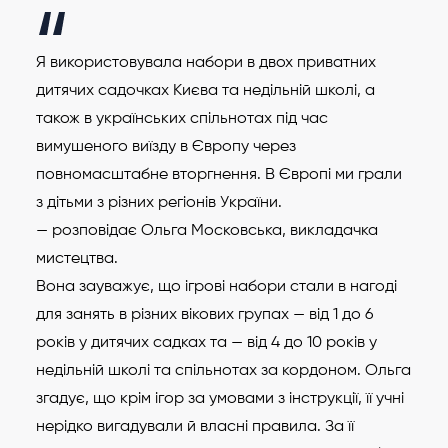
Я використовувала набори в двох приватних
дитячих садочках Києва та недільній школі, а
також в українських спільнотах під час
вимушеного виїзду в Європу через
повномасштабне вторгнення. В Європі ми грали
з дітьми з різних регіонів України.
— розповідає Ольга Московська, викладачка
мистецтва.
Вона зауважує, що ігрові набори стали в нагоді
для занять в різних вікових групах — від 1 до 6
років у дитячих садках та — від 4 до 10 років у
недільній школі та спільнотах за кордоном. Ольга
згадує, що крім ігор за умовами з інструкції, її учні
нерідко вигадували й власні правила. За її