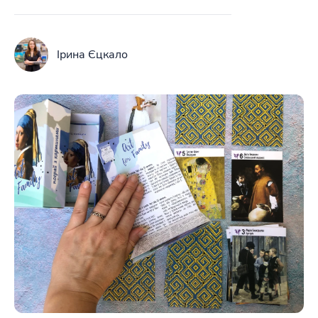
Ірина Єцкало