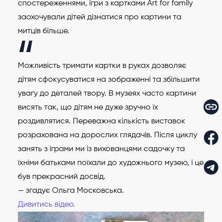
спостереженнями, ігри з картками Art for family
заохочували дітей дізнатися про картини та
митців більше.
Можливість тримати картки в руках дозволяє
дітям сфокусуватися на зображенні та збільшити
увагу до деталей твору. В музеях часто картини
висять так, що дітям не дуже зручно їх
роздивлятися. Переважна кількість виставок
розрахована на дорослих глядачів. Після циклу
занять з іграми ми із вихованцями садочку та
їхніми батьками поїхали до художнього музею, і це
був прекрасний досвід.
— згадує Ольга Московська.
Дивитись відео.