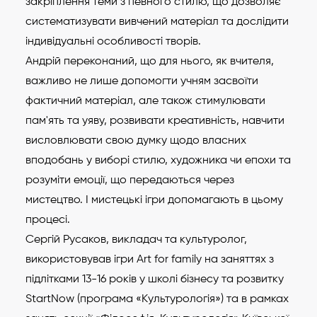
закріплення теми з певного стилю, що дозволяє
систематизувати вивчений матеріал та дослідити
індивідуальні особливості творів.
Андрій переконаний, що для нього, як вчителя,
важливо не лише допомогти учням засвоїти
фактичний матеріал, але також стимулювати
пам'ять та уяву, розвивати креативність, навчити
висловлювати свою думку щодо власних
вподобань у виборі стилю, художника чи епохи та
розуміти емоції, що передаються через
мистецтво. І мистецькі ігри допомагають в цьому
процесі.
Сергій Русаков, викладач та культуролог,
використовував ігри Art for family на заняттях з
підлітками 13-16 років у школі бізнесу та розвитку
StartNow (програма «Культурологія») та в рамках