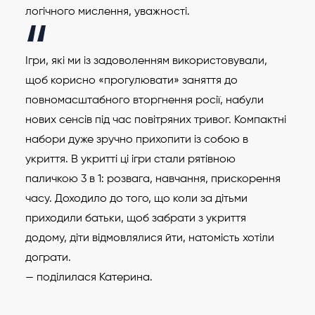
логічного мислення, уважності.
Ігри, які ми із задоволенням використовували,
щоб корисно «прогулювати» заняття до
повномасштабного вторгнення росії, набули
нових сенсів під час повітряних тривог. Компактні
набори дуже зручно прихопити із собою в
укриття. В укритті ці ігри стали рятівною
паличкою 3 в 1: розвага, навчання, прискорення
часу. Доходило до того, що коли за дітьми
приходили батьки, щоб забрати з укриття
додому, діти відмовлялися йти, натомість хотіли
дограти.
— поділилася Катерина.