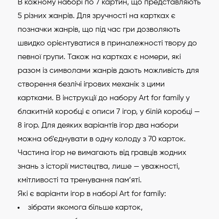
В кожному наборі по 7 картин, що представляють
5 різних жанрів. Для зручності на картках є
позначки жанрів, що під час гри дозволяють
швидко орієнтуватися в приналежності твору до
певної групи. Також на картках є номери, які
разом із символами жанрів дають можливість для
створення безлічі ігрових механік з цими
картками. В інструкції до набору Art for family у
блакитній коробці є описи 7 ігор, у білій коробці —
8 ігор. Для деяких варіантів ігор два набори
можна об’єднувати в одну колоду з 70 карток.
Частина ігор не вимагають від гравців жодних
знань з історії мистецтва, лише — уважності,
кмітливості та тренування пам’яті.
Які є варіанти ігор в наборі Art for family:
зібрати якомога більше карток,