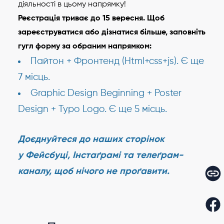
діяльності в цьому напрямку!
Реєстрація триває до 15 вересня.
Щоб
зареєструватися або дізнатися більше, заповніть
гугл форму за обраним напрямком:
Пайтон + Фронтенд (Html+css+js). Є ще
7 місць.
Graphic Design Beginning + Poster
Design + Typo Logo. Є ще 5 місць.
Доєднуйтеся до наших сторінок
у
Фейсбуці
,
Інстаґрамі
та
телеґрам-
каналу
, щоб нічого не проґавити.