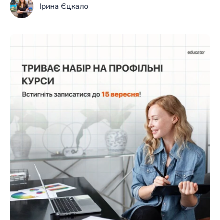
Ірина Єцкало