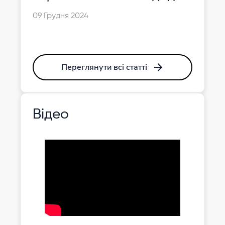
розвитку дітей 2–8 років
09 Грудня 2024
Переглянути всі статті
Відео