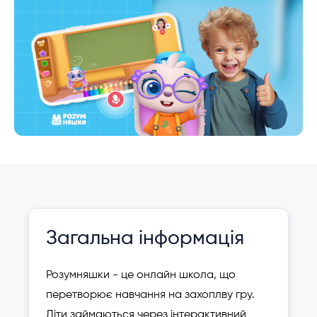
Інформація давно не оновлювалася
Зареєструвати
Загальна інформація
дитину
Розумняшки - це онлайн школа, що
перетворює навчання на захоплву гру.
Діти займаються через інтерактивний