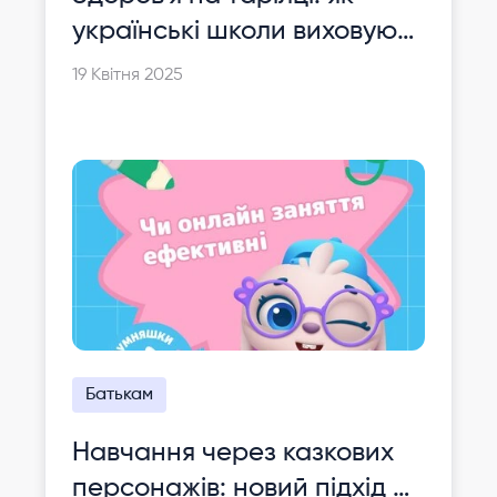
українські школи виховують
культуру харчування
19 Квітня 2025
майбутнього
Батькам
Навчання через казкових
персонажів: новий підхід до