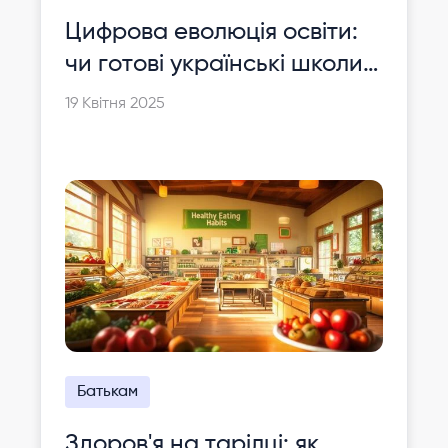
Цифрова еволюція освіти:
чи готові українські школи
ділитися своїми ноу-хау?
19 Квітня 2025
Батькам
Здоров'я на тарілці: як