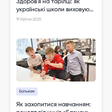
Здоров'я на тарілці: як
українські школи виховують
культуру харчування
19 Квітня 2025
майбутнього
Батькам
Як захопитися навчанням: