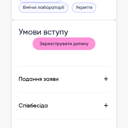
Хімічні лабораторії
Укриття
Умови вступу
Зареєструвати дитину
Подання заяви
Реєстрація на зустріч-співбесіду:
htt
ps://basis.ua/
Співбесіда
Обов'язковий попередній запис
Відбувається у формі спілкування з