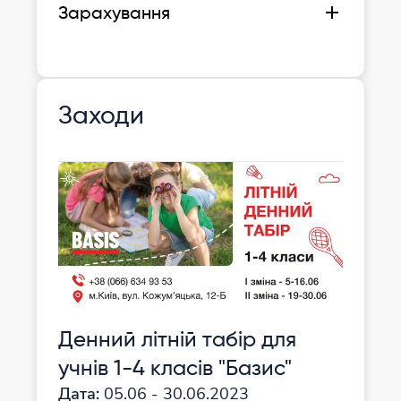
одним з засновників, куратором
Зарахування
початкової школи, психологом
За наявністю вільних місць та за
Тривалість до 1 години
результатом зустрічі-знайомства.
Результат повідомляється протягом
Протягом навчального року
доби на електронну пошту батьків
зарахування відбувається за
Заходи
результатами співбесіди та
пробного тижня після неї.
Денний літній табір для
учнів 1-4 класів "Базис"
Дата:
05.06 - 30.06.2023