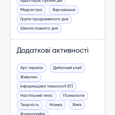
Адаптація/Пробні дні
Медсестра
Харчування
Група продовженого дня
Школа повного дня
Додаткові активності
Арт терапія
Дебатний клуб
Живопис
Інформаційні технології (ІТ)
Настільний теніс
Психологія
Творчість
Фізика
Хімія
Хореографія