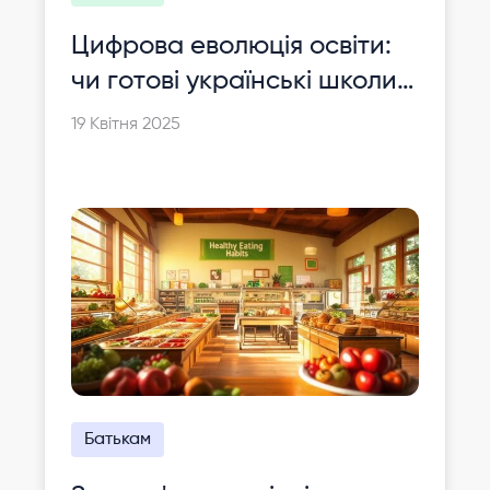
Цифрова еволюція освіти:
чи готові українські школи
ділитися своїми ноу-хау?
19 Квітня 2025
Батькам