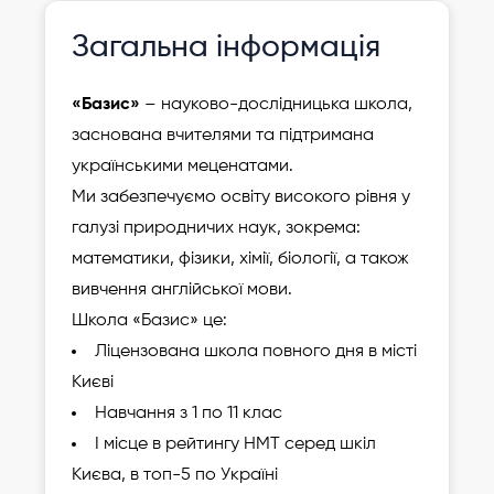
Зареєструвати
Загальна інформація
дитину
«Базис»
– науково-дослідницька школа,
заснована вчителями та підтримана
українськими меценатами.
Ми забезпечуємо освіту високого рівня у
галузі природничих наук, зокрема:
математики, фізики, хімії, біології, а також
вивчення англійської мови.
Школа «Базис» це:
Ліцензована школа повного дня в місті
Києві
Навчання з 1 по 11 клас
І місце в рейтингу НМТ серед шкіл
Києва, в топ-5 по Україні