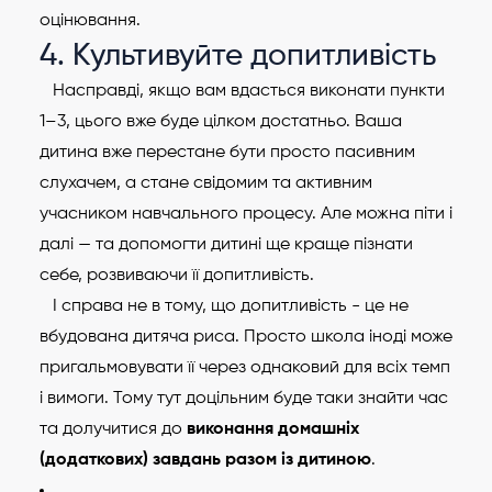
оцінювання.
4. Культивуйте допитливість
Насправді, якщо вам вдасться виконати пункти
1–3, цього вже буде цілком достатньо. Ваша
дитина вже перестане бути просто пасивним
слухачем, а стане свідомим та активним
учасником навчального процесу. Але можна піти і
далі — та допомогти дитині ще краще пізнати
себе, розвиваючи її допитливість.
І справа не в тому, що допитливість - це не
вбудована дитяча риса. Просто школа іноді може
пригальмовувати її через однаковий для всіх темп
і вимоги. Тому тут доцільним буде таки знайти час
та долучитися до
виконання домашніх
(додаткових) завдань разом із дитиною
.