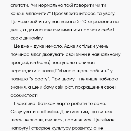
спитати, “чи нормально тобі говорити чи ти
хочеш відпочити?” Проявляйте інтерес та увагу.
Це може зайняти у вас всього 5-10 хв розмови на
день, а дитина вже вчитиметься помічати себе і
свою динаміку.
Це вже - дуже немало. Адже як тільки учень
починає відслідковувати свої зміни в навчальному
процесі, він (вона) поступово починає
переходити із позиції “зі мною щось роблять” у
позицію “я росту”. При цьому - не лише набуваю
знання, а ще й бачу свій ріст, покращення своєї
особистості.
І важливо: батькам варто робити те саме.
Озвучувати свої зміни. Ділитися тим, що ви теж
щось не знали, вчилися, помилялися. Це знімає
напругу і створює культуру розвитку, а не