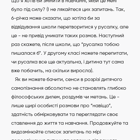
Що я хотів би змінити в навчанні, якби це мені
було під силу? (І не лякайтеся цих запитань. Так,
6-річка може сказати, що хотіла би за
відвідування школи перетворитися у русалку, але
це - не привід уникати таких розмов. Наступний
раз скажете, після школи, що “русалка тобою
пишалася б”. У другому класі можете перепитати,
чи русалка все ще актуальна, і дитина тут сама
вже побачить, на скільки виросла).
Як ви можете бачити, сенси в розрізі дитячого
самопізнання абсолютно не становлять глибоко
філософських дилем, роздумів чи метань. Це -
лише щирі особисті розмови про “навіщо”,
здатність обмірковувати та переглядати своє
ставлення до життя та навчання. Продовжуйте та
видозмінюйте список запитань по мірі