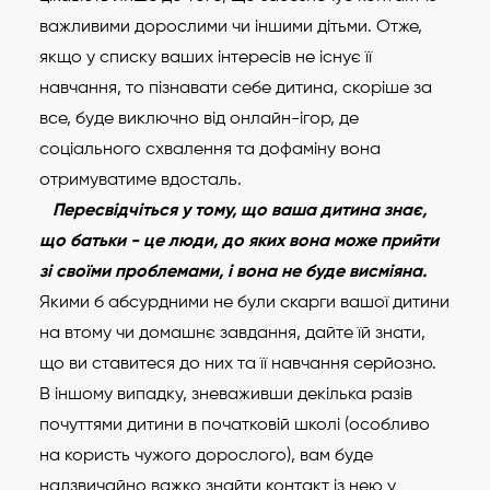
важливими дорослими чи іншими дітьми. Отже,
якщо у списку ваших інтересів не існує її
навчання, то пізнавати себе дитина, скоріше за
все, буде виключно від онлайн-ігор, де
соціального схвалення та дофаміну вона
отримуватиме вдосталь.
Пересвідчіться у тому, що ваша дитина знає,
що батьки - це люди, до яких вона може прийти
зі своїми проблемами, і вона не буде висміяна.
Якими б абсурдними не були скарги вашої дитини
на втому чи домашнє завдання, дайте їй знати,
що ви ставитеся до них та її навчання серйозно.
В іншому випадку, зневаживши декілька разів
почуттями дитини в початковій школі (особливо
на користь чужого дорослого), вам буде
надзвичайно важко знайти контакт із нею у