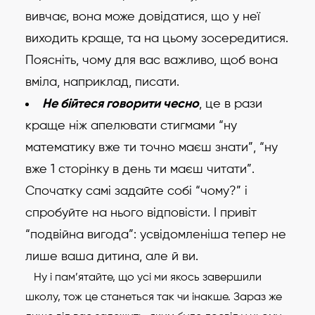
вивчає, вона може довідатися, що у неї
виходить краще, та на цьому зосередитися.
Поясніть, чому для вас важливо, щоб вона
вміла, наприклад, писати.
Не бійтеся говорити чесно
, це в рази
краще ніж апелювати стигмами “ну
математику вже ти точно маєш знати”, “ну
вже 1 сторінку в день ти маєш читати”.
Спочатку самі задайте собі “чому?” і
спробуйте на нього відповісти. І привіт
“подвійна вигода”: усвідомленіша тепер не
лише ваша дитина, але й ви.
Ну і пам’ятайте, що усі ми якось завершили
школу, тож це станеться так чи інакше. Зараз же