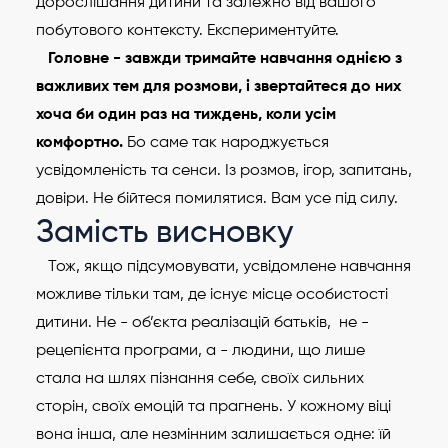
дорослішання дитини та залежно від вашого
побутового контексту. Експериментуйте.
Головне - завжди тримайте навчання однією з
важливих тем для розмови, і звертайтеся до них
хоча би один раз на тиждень, коли усім
комфортно.
Бо саме так народжується
усвідомленість та сенси. Із розмов, ігор, запитань,
довіри. Не бійтеся помилятися. Вам усе під силу.
Замість висновку
Тож, якщо підсумовувати, усвідомлене навчання
можливе тільки там, де існує місце особистості
дитини. Не - об’єкта реалізацій батьків, не -
рецепієнта програми, а - людини, що лише
стала на шлях пізнання себе, своїх сильних
сторін, своїх емоцій та прагнень. У кожному віці
вона інша, але незмінним залишається одне: їй