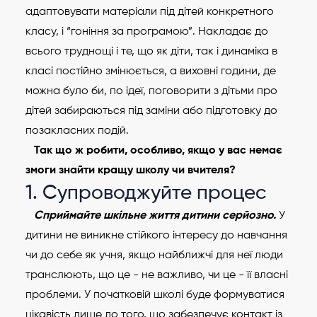
адаптовувати матеріали під дітей конкретного
класу, і “гоніння за програмою”. Накладає до
всього труднощі і те, що як діти, так і динаміка в
класі постійно змінюється, а виховні години, де
можна було би, по ідеї, поговорити з дітьми про
дітей забираються під заміни або підготовку до
позакласних подій.
Так що ж робити, особливо, якщо у вас немає
змоги знайти кращу школу чи вчителя?
1. Супроводжуйте процес
Сприймайте шкільне життя дитини серйозно.
У
дитини не виникне стійкого інтересу до навчання
чи до себе як учня, якщо найближчі для неї люди
транслюють, що це - не важливо, чи це - її власні
проблеми. У початковій школі буде формуватися
цікавість лише до того, що забезпечує контакт із