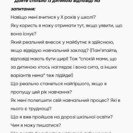
Дайте спільно із дитиною відповіді на
запитання:
Навіщо мені вчитися у Х років у школі?
Яку користь я можу отримати тут, якщо уявити, що
вона існує?
Який реальний внесок у майбутнє я здійснюю,
якщо відвідую навчальний заклад? (Пам’ятайте,
відповіді мають бути щирі! Тож “спокій мами, що
за дитиною хтось наглядає і вона сита, а інших
варіантів нема” теж підійде!)
Що реально станеться найгіршого, якщо я
пропущу цей рік навчання?
Як мені полегшити свій навчальний процес? Які в
нього є труднощі?
Що я вже пройшов на дорозі шкільної освіти?
Чим я можу пишатися?