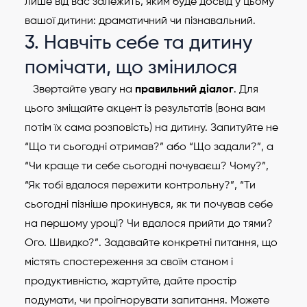
лише від вас залежить, яким буде досвід у цьому
вашої дитини: драматичний чи пізнавальний.
3. Навчіть себе та дитину
помічати, що змінилося
Звертайте увагу на
правильний діалог
. Для
цього зміщайте акцент із результатів (вона вам
потім їх сама розповість) на дитину. Запитуйте не
“Що ти сьогодні отримав?” або “Що задали?”, а
“Чи краще ти себе сьогодні почуваєш? Чому?”,
“Як тобі вдалося пережити контрольну?”, “Ти
сьогодні пізніше прокинувся, як ти почував себе
на першому уроці? Чи вдалося прийти до тями?
Ого. Швидко?”. Задавайте конкретні питання, що
містять спостереження за своїм станом і
продуктивністю, жартуйте, дайте простір
подумати, чи проігнорувати запитання. Можете