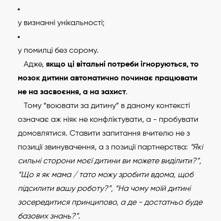
у визнанні унікальності;
у помилці без сорому.
Адже,
якщо ці вітальні потреби ігноруються, то
мозок дитини автоматично починає працювати
не на засвоєння, а на захист
.
Тому “воювати за дитину” в даному контексті
означає аж ніяк не конфліктувати, а - пробувати
домовлятися. Ставити запитання вчителю не з
позиції звинувачення, а з позиції партнерства:
“Які
сильні сторони моєї дитини ви можете виділити?”,
“Що я як мама / тато можу зробити вдома, щоб
підсилити вашу роботу?”, “На чому моїй дитині
зосередитися принципово, а де - достатньо буде
базових знань?”
.