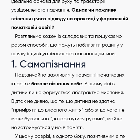
ідеальна основа для руху по траєкторії
усвідомленого навчання.
Однак чи можливе
втілення цього підходу на практиці у формальній
початковій освіті?
Розгляньмо кожен із складових та пошукаємо
разом способи, що можуть наблизити родину у
шляху індивідуалізованого навчання дитини.
1. Самопізнання
Надзвичайно важливим у навчанні початкових
класів є
базове пізнання себе
. У цьому віці в
дитини лише формується абстрактне мислення.
Відтак не дивно, що те, що дитина не здатна
“приміряти до власного життя” або ж до чого не
може буквально “доторкнутися руками”, майже
не затримується у неї в пам’яті.
У цьому розрізі, з одного боку, позитивним є те,