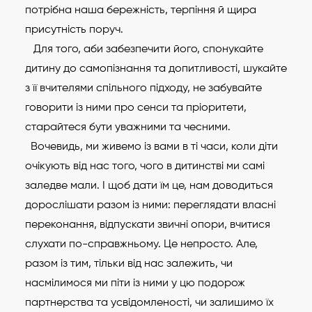
потрібна наша бережність, терпіння й щира
присутність поруч.
Для того, аби забезпечити його, спонукайте
дитину до самопізнання та допитливості, шукайте
з її вчителями спільного підходу, не забувайте
говорити із ними про сенси та пріоритети,
старайтеся бути уважними та чесними.
Вочевидь, ми живемо із вами в ті часи, коли діти
очікують від нас того, чого в дитинстві ми самі
заледве мали. І щоб дати їм це, нам доводиться
дорослішати разом із ними: переглядати власні
переконання, відпускати звичні опори, вчитися
слухати по-справжньому. Це непросто. Але,
разом із тим, тільки від нас залежить, чи
насмілимося ми піти із ними у цю подорож
партнерства та усвідомленості, чи залишимо їх