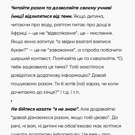
Читайте разом та дозволяйте своєму учневі
(ниці) відхилятися від теми.
Якщо дитина,
читаючи про воду, раптом питає про дощі в
Африці — це не “відволікання”, це - мислення.
Якщо вона запитує “а звідки взагалі взялися
букви?” — це не “заважання”, а спроба побачити
ширший контекст. Помічайте це та схвалюйте. “О,
тебе зацікавила ця тема? Тобі захотілося
довідатися додаткову інформацію? Давай
пошукаємо разом. Ти б хотів (ла) зараз, чи коли
дочитаємо до кінця?” і т.д. і т.п.
Не бійтеся казати “я не знаю”.
Але додавайте:
“давай дізнаємося разом, якщо тобі цікаво”. До
речі, ні вам, ні дитині не обов’язково має хотітися
шукати додаткову інформацію. Це вже - про