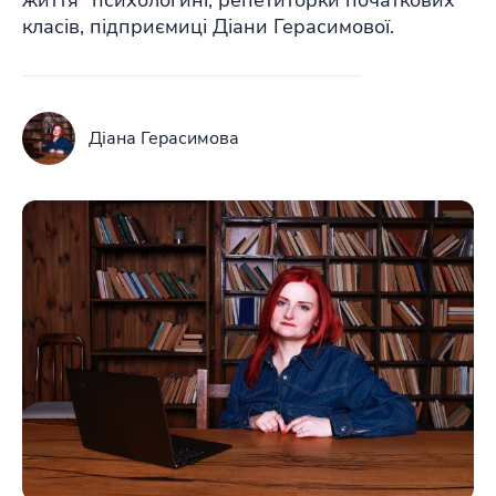
життя” психологині, репетиторки початкових
класів, підприємиці Діани Герасимової.
Діана Герасимова