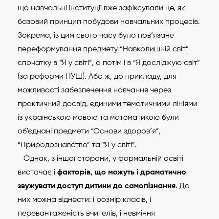
що навчальні інституції вже зафіксували це, як
базовий принцип побудови навчальних процесів.
Зокрема, із цим свого часу було пов’язане
переформування предмету “Навколишній світ”
спочатку в “Я у світі”, а потім і в “Я досліджую світ”
(за реформи НУШ). Або ж, до прикладу, для
можливості забезпечення навчання через
практичний досвід, єдиними тематичними лініями
із українською мовою та математикою були
об’єднані предмети “Основи здоров’я”,
“Природознавство” та “Я у світі”.
Однак, з іншої сторони, у формальній освіті
вистачає і
факторів, що можуть і драматично
звужувати доступ дитини до самопізнання
. До
них можна віднести: і розмір класів, і
перевантаженість вчителів, і невміння