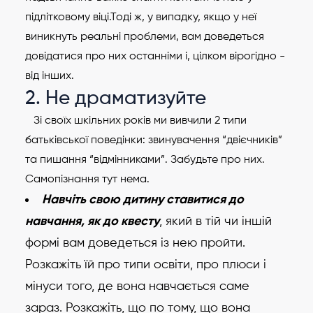
підлітковому віці.Тоді ж, у випадку, якщо у неї
виникнуть реальні проблеми, вам доведеться
довідатися про них останніми і, цілком вірогідно -
від інших.
2. Не драматизуйте
Зі своїх шкільних років ми вивчили 2 типи
батьківської поведінки: звинувачення “двієчників”
та пишання “відмінниками”. Забудьте про них.
Самопізнання тут нема.
Навчіть свою дитину ставитися до
навчання, як до квесту
, який в тій чи іншій
формі вам доведеться із нею пройти.
Розкажіть їй про типи освіти, про плюси і
мінуси того, де вона навчається саме
зараз. Розкажіть, що по тому, що вона