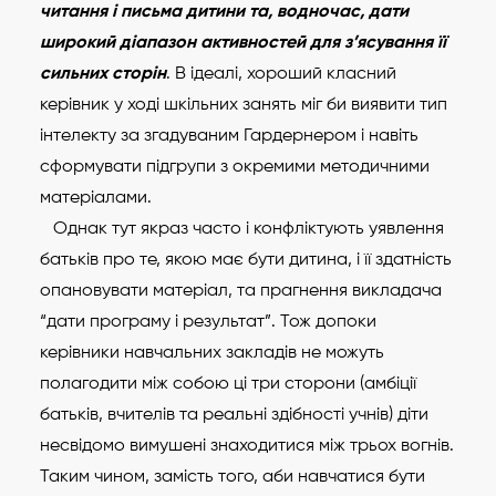
читання і письма дитини та, водночас, дати
широкий діапазон активностей для з’ясування її
сильних сторін
. В ідеалі, хороший класний
керівник у ході шкільних занять міг би виявити тип
інтелекту за згадуваним Гардернером і навіть
сформувати підгрупи з окремими методичними
матеріалами.
Однак тут якраз часто і конфліктують уявлення
батьків про те, якою має бути дитина, і її здатність
опановувати матеріал, та прагнення викладача
“дати програму і результат”. Тож допоки
керівники навчальних закладів не можуть
полагодити між собою ці три сторони (амбіції
батьків, вчителів та реальні здібності учнів) діти
несвідомо вимушені знаходитися між трьох вогнів.
Таким чином, замість того, аби навчатися бути