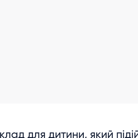
клад для дитини, який піді