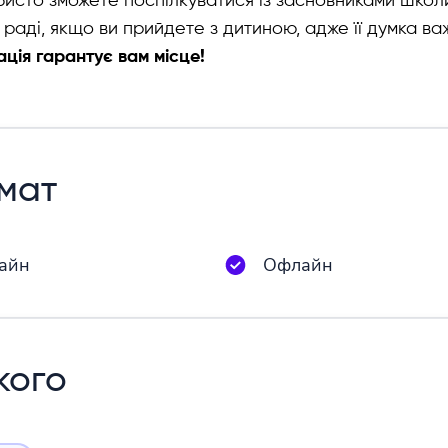
исто зможете поспілкуватися із засновниками школи,
 раді, якщо ви прийдете з дитиною,
адже її думка ва
ція гарантує вам місце!
мат
айн
Офлайн
кого