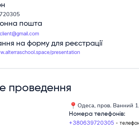
он
720305
ронна пошта
aclient@gmail.com
ння на форму для реєстрації
w.alterraschool.space/presentation
е проведення
Одеса, пров. Ванний 1,
Номера телефонів:
+380639720305
- телефо