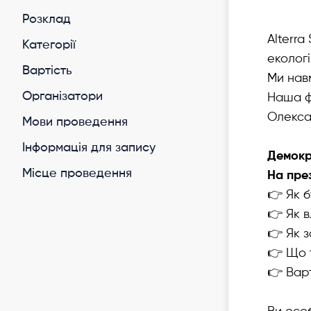
Розклад
Alterra
Категорії
екологі
Вартість
Ми нав
Організатори
Наша фі
Олекса
Мови проведення
Інформація для запису
Демокр
Місце проведення
На през
👉 Як 
👉 Як 
👉 Як 
👉 Що т
👉 Варт