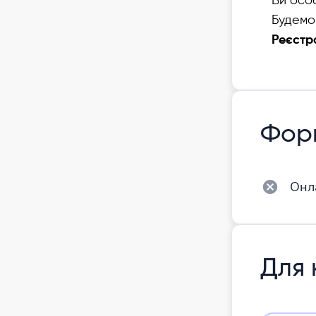
Ви особ
Будемо
Реєстра
Фор
Онл
Для 