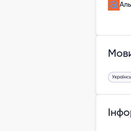
Ал
Мов
Українс
Інфо