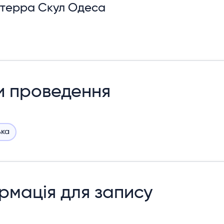
ьтерра Скул Одеса
и проведення
ька
рмація для запису