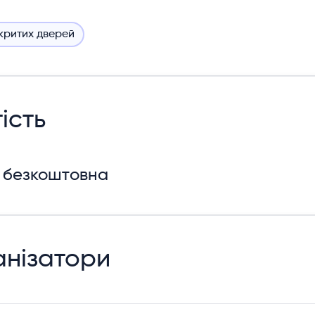
дкритих дверей
ість
 безкоштовна
нізатори