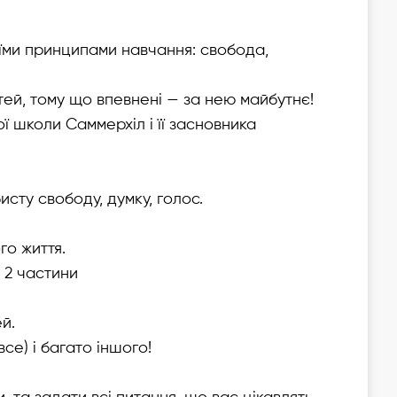
воїми принципами навчання: свобода,
тей, тому що впевнені — за нею майбутнє!
ї школи Саммерхіл і її засновника
сту свободу, думку, голос.
го життя.
 2 частини
й.
се) і багато іншого!