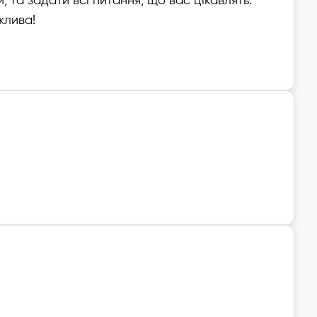
 та задати всі питання, що вас цікавлять.
жлива!