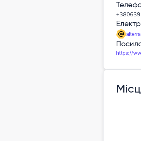
Телеф
+380639
Елект
alterr
Посила
https://ww
Місц