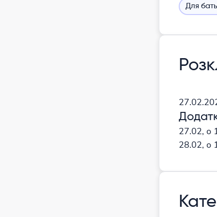
Для бать
Роз
27.02.2
Додатк
27.02, о 
28.02, о 
Кате