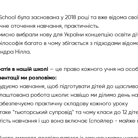
 School була заснована у 2018 роцi та вже відома с
чне оточення навчання, практичність.
мисно вибрали нову для України концепцію освіти ді
лософія багато в чому збігається з підходами відомо
ндра Нілла.
атія в нашій школі
— це право кожного учня на особи
ентації ми розповімо:
будуємо навчання, щоб підготувати дітей до щасливо
влаштована робота школи: навіщо ми ділимо день на
забезпечуємо практичну складову кожного уроку
аке "тьюторський супровід" та чому класи до 12 діте
ість навчання і що вона включає (спойлер - майже в