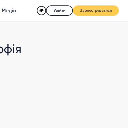
Увійти
Зареєструватися
Медіа
офія