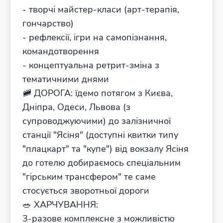
- творчі майстер-класи (арт-терапія,
гончарство)
- рефлексії, ігри на самопізнання,
командотворення
- концептуальна ретрит-зміна з
тематичними днями
🚞 ДОРОГА: їдемо потягом з Києва,
Дніпра, Одеси, Львова (з
супроводжуючими) до залізничної
станції "Ясіня" (доступні квитки типу
"плацкарт" та "купе") від вокзалу Ясіня
до готелю добираємось спеціальним
"гірським трансфером" те саме
стосується зворотньої дороги
🥗 ХАРЧУВАННЯ:
3-разове комплексне з можливістю