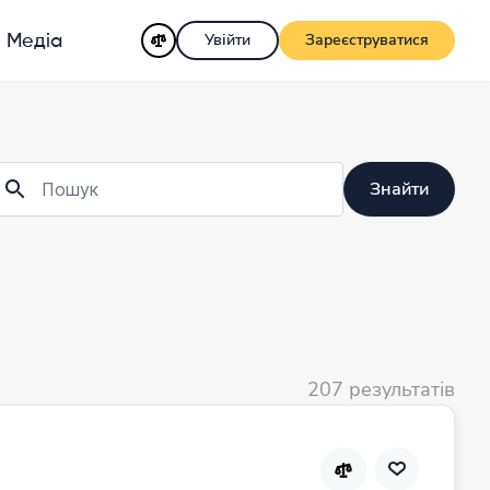
Увійти
Зареєструватися
Медіа
Знайти
207 результатів