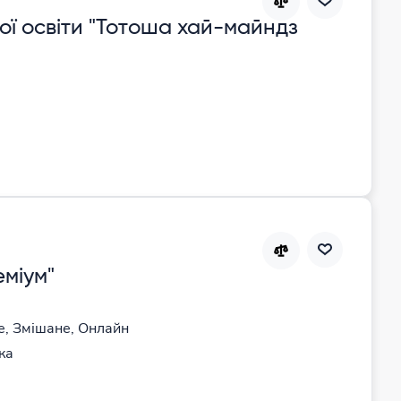
ої освіти "Тотоша хай-майндз
еміум"
е, Змішане, Онлайн
ка