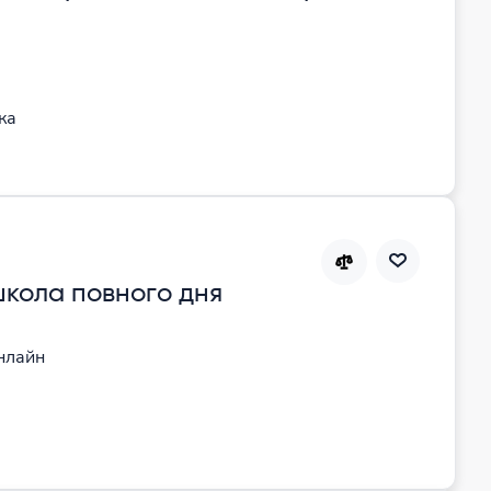
ка
кола повного дня
нлайн