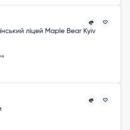
нський ліцей Maple Bear Kyiv
ка
и