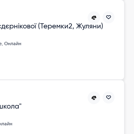
єрнікової (Теремки2, Жуляни)
е, Онлайн
ошкола"
нлайн