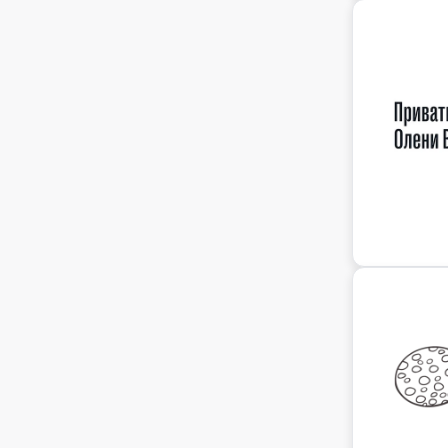
Настільний теніс
(22)
Супровід тьютора
(36)
Науковий клуб
(11)
Форма
(6)
Олімпіади
(13)
Харчування
(114)
Ораторська майстерність
(26)
Школа вечірня
(7)
Плавання
(16)
Школа повного дня
(76)
Повітряна гімнастика
(6)
Школа суботня
(6)
Позашкільні конкурси
(5)
Правовий профіль
(6)
Прогулянки
(48)
Проєктна діяльність
(54)
Психологічна рефлексія
(26)
Психологія
(39)
Робототехніка
(42)
Ролики
(3)