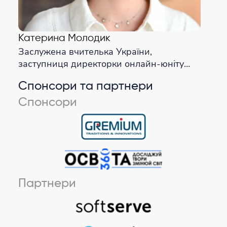
Катерина Молодик
Заслужена вчителька України,
заступниця директорки онлайн-юніту
ліцею Educator, Співавторка курсу
Спонсори та партнери
«Українська мова, 8 клас» у
Всеукраїнській школі онлайн,
Спонсори
Партнери