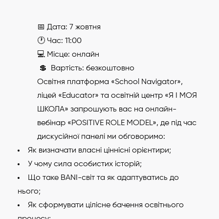
📅 Дата: 7 жовтня
🕐 Час: 11:00
💻 Місце: онлайн
💲 Вартість: безкоштовно
Освітня платформа «School Navigator»,
ліцей «Educator» та освітній центр «Я І МОЯ
ШКОЛА» запрошують вас на онлайн-
вебінар «POSITIVE ROLE MODEL», де під час
дискусійної панелі ми обговоримо:
Як визначати власні ціннісні орієнтири;
У чому сила особистих історій;
Що таке BANI-світ та як адаптуватись до
нього;
Як сформувати цілісне бачення освітнього
процесу;