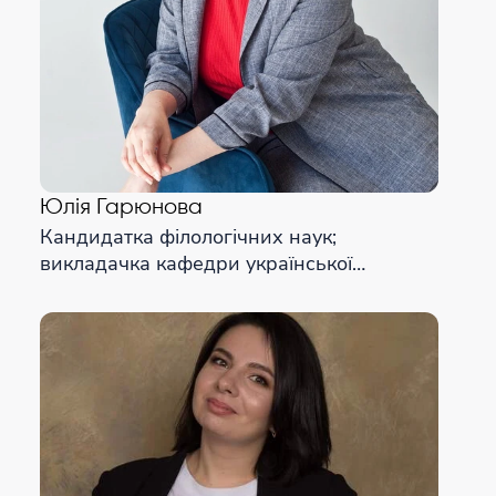
Юлія Гарюнова
Кандидатка філологічних наук;
викладачка кафедри української
лінгвістики, літератури та методики
навчання Харківської гуманітарно-
педагогічної академії; сертифікована
тьюторка проєкту «Освітній Суп» від
Міжнародної академії тьюторингу;
менторка проєкту «БомбеЗНО»; учасниця
волонтерського проєкту «ЗНОву»; освітня
експертка ГО «Простір знань» від ООН;