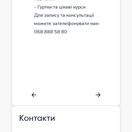
- Гуртки та цікаві курси
навчаль
Для запису та консультації
😎Ви об
можете зателефонувати нам
навчанн
068 888 58 80
🎨 Граф
складає
Для запи
можете 
068 888
Контакти