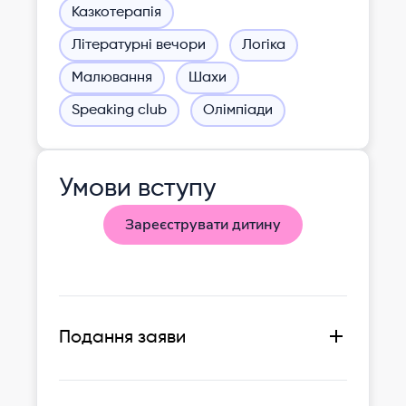
Казкотерапія
Літературні вечори
Логіка
Малювання
Шахи
Speaking club
Олімпіади
Умови вступу
Зареєструвати дитину
Подання заяви
- Можливість офіційного
оформлення протягом навчально