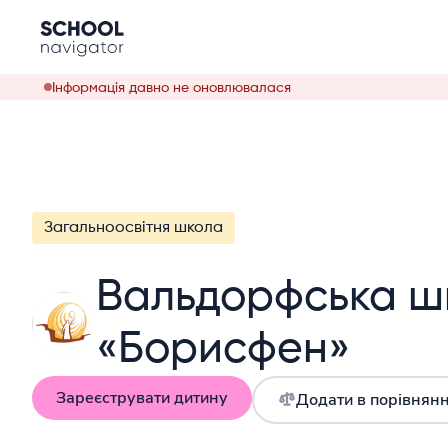
Інформація давно не оновлювалася
Загальноосвітня школа
Вальдорфська ш
«Борисфен»
Зареєструвати дитину
Додати в порівнян