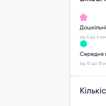
Дошкільн
від 4 до 6 ро
Середня 
від 10 до 15 р
Кількі