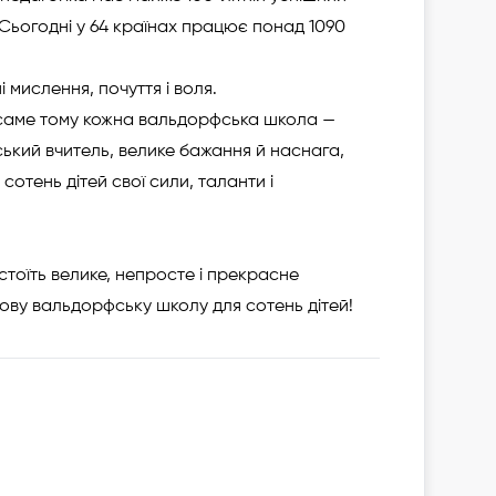
. Сьогодні у 64 країнах працює понад 1090
 мислення, почуття і воля.
 І саме тому кожна вальдорфська школа —
ський вчитель, велике бажання й наснага,
сотень дітей свої сили, таланти і
стоїть велике, непросте і прекрасне
нову вальдорфську школу для сотень дітей!