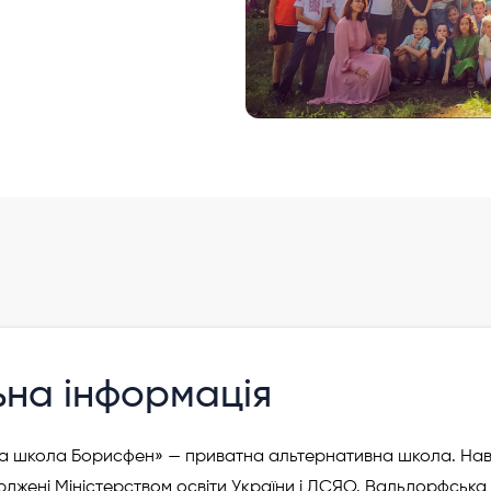
ьна інформація
 школа Борисфен» — приватна альтернативна школа. Навч
джені Міністерством освіти України і ДСЯО. Вальдорфська 