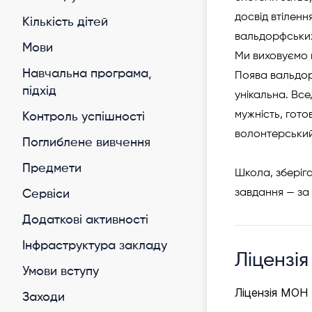
досвід втіленн
Кількість дітей
вальдорфських 
Мови
Ми виховуємо н
Навчальна програма,
Поява вальдор
підхід
унікальна. Все
мужність, гото
Контроль успішності
волонтерський
Поглиблене вивчення
Предмети
Школа, зберіга
завдання — за 
Cервіси
Додаткові активності
Інфраструктура закладу
Ліцензія
Умови вступу
Ліцензія МОН
Заходи