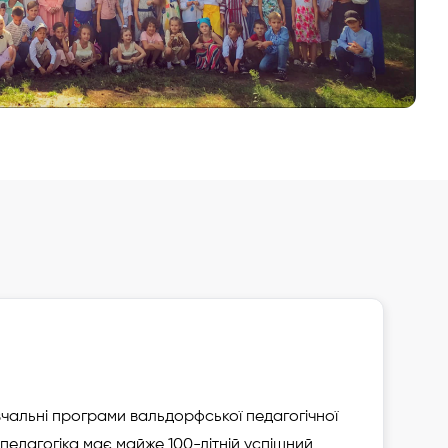
Додати до улюблених
Зареєструвати дитину
альні програми вальдорфської педагогічної
педагогіка має майже 100-літній успішний