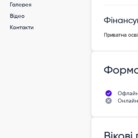
Галерея
Відео
Фінансу
Контакти
Приватна осві
Форма
Офлай
Онлай
Вікові