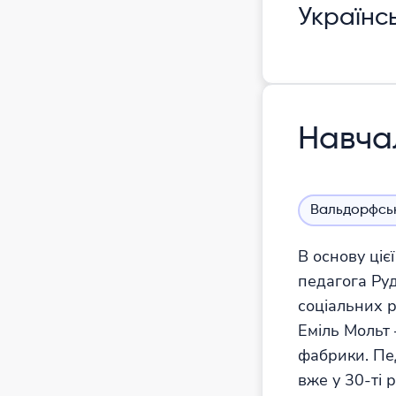
Українс
Навча
Вальдорфсь
В основу ціє
педагога Ру
соціальних р
Еміль Мольт 
фабрики. Пед
вже у 30-ті 