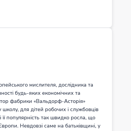
ропейського мислителя, дослідника та
ності будь-яких економічних та
ектор фабрики «Вальдорф-Асторія»
у школу, для дітей робочих і службовців
 її популярність так швидко росла, що
 Європи. Невдовзі саме на батьківщині, у