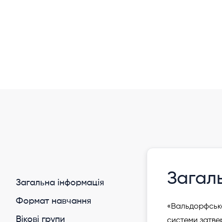
Інформація давно не оновлювалася
Вальдорфська школа «Борисфен»
Україна Офлайн
Загал
Загальна інформація
Формат навчання
«Вальдорфська
Вікові групи
системи затвер