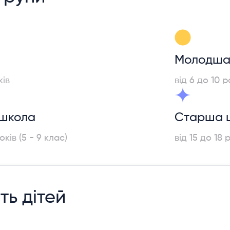
і
Молодша
ків
від 6 до 10 р
школа
Старша 
оків (5 - 9 клас)
від 15 до 18 р
сть дітей