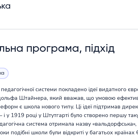
ька
льна програма, підхід
ка
ї педагогічної системи покладено ідеї видатного єв
дольфа Штайнера, який вважав, що умовою ефектив
еформ є школа нового типу. Ці ідеї підтримав дир
– і у 1919 році у Штутгарті було створено першу так
агогічна система отримала назву «вальдорфська», і
роки подібні школи були відкриті у багатьох країнах