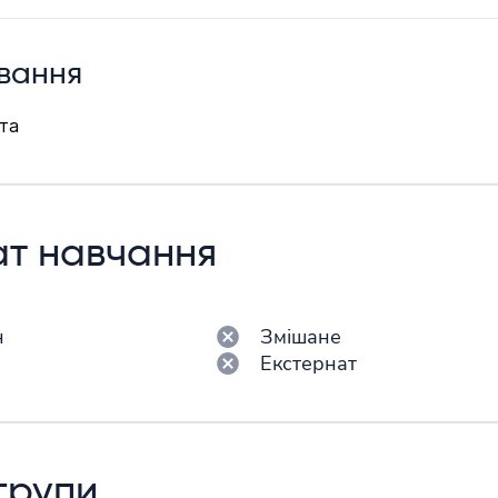
вання
та
т навчання
н
Змішане
н
Екстернат
 групи