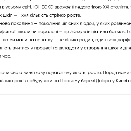
я в усьому світі. ЮНЕСКО вважає її педагогікою ХХІ століття
шкіл — і їхня кількість стрімко росте.
ове покоління — покоління цілісних людей, у яких розвинені
фської школи чи паралелі — це
завжди
ініціатива батьків.
, що ми мали на початку — це кілька родин, один вальдорф
вність вчитися у процесі та вкладати у створення школи для 
 час.
ючи свою виняткову педагогічну якість, росте. Перед нами 
кілька років побудувати на Правому березі Дніпра у Києві 