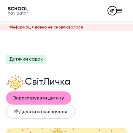
Інформація давно не оновлювалася
Дитячий садок
СвітЛичка
Зареєструвати дитину
Додати в порівняння