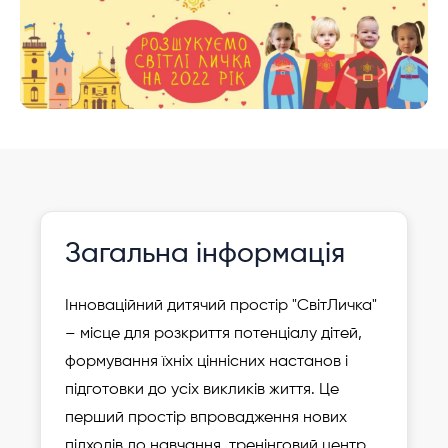
Інформація давно не оновлювалася
Зареєструвати
Загальна інформація
дитину
Інноваційний дитячий простір "СвітЛичка"
– місце для розкриття потенціалу дітей,
формування їхніх ціннісних настанов і
підготовки до усіх викликів життя. Це
перший простір впровадження нових
підходів до навчання, тренінговий центр,