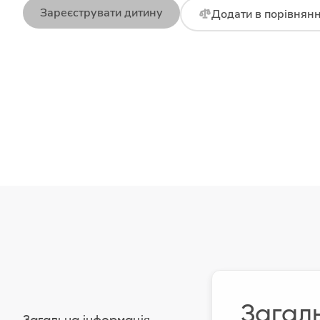
Зареєструвати дитину
Додати в порівнян
Інформація давно не оновлювалася
Школа ThinkGlobal Тернопіль
Україна Офлайн
Загал