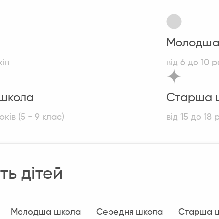
і
Молодша
ків
від 6 до 10 р
школа
Старша 
оків (5 - 9 клас)
від 15 до 18 р
сть дітей
Молодша школа
Середня школа
Старша 