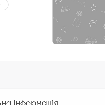
ня
ьна інформація