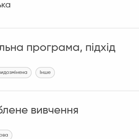
ька
льна програма, підхід
видозмінена
Інше
блене вивчення
мова