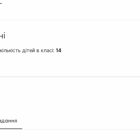
ні
ількість дітей в класі:
14
адання