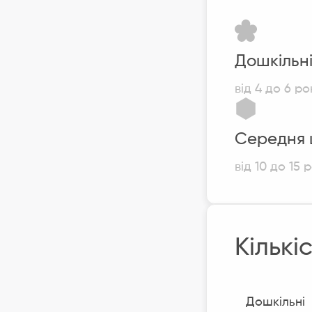
Дошкільн
від 4 до 6 ро
Середня 
від 10 до 15 р
Кількі
Дошкільні