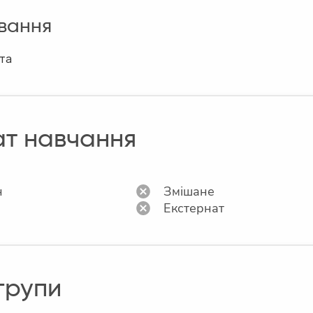
вання
та
т навчання
н
Змішане
н
Екстернат
 групи