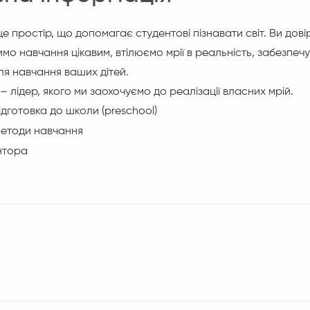
це простір, що допомагає студентові пізнавати світ. Ви дові
бимо навчання цікавим, втілюємо мрії в реальність, забезпе
я навчання ваших дітей.
– лідер, якого ми заохочуємо до реалізації власних мрій.
підготовка до школи (
preschool
)
 методи навчання
нтора