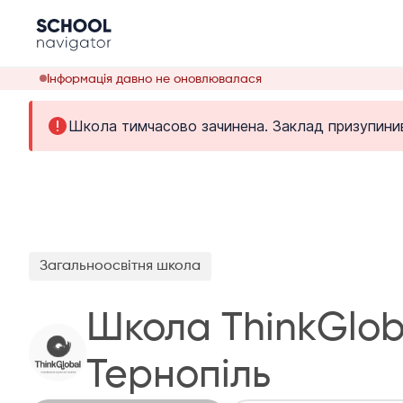
Інформація давно не оновлювалася
Школа тимчасово зачинена. Заклад призупинив
Загальноосвітня школа
Школа ThinkGlob
Тернопіль