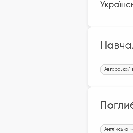
Українс
Навча
Авторська/ 
Погли
Англійська 