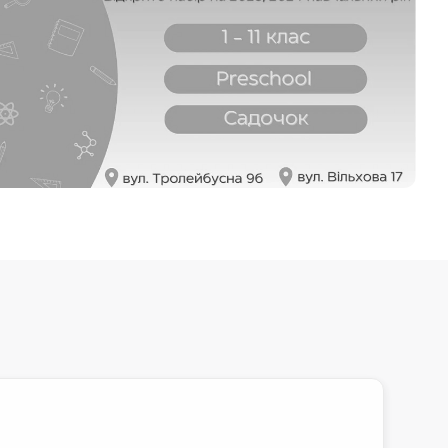
Додати до улюблених
Зареєструвати дитину