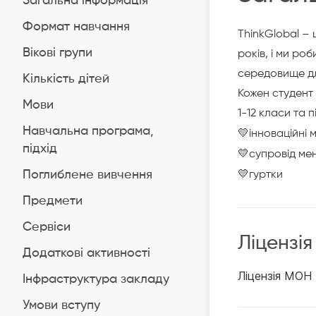
Загальна інформація
Формат навчання
ThinkGlobal – 
Вікові групи
років, і ми ро
середовище дл
Кількість дітей
Кожен студент 
Мови
1-12 класи та 
Навчальна програма,
💛
інноваційні
підхід
💛
супровід ме
💛
Поглиблене вивчення
гуртки
Предмети
Cервіси
Ліцензія
Додаткові активності
Ліцензія МОН
Інфраструктура закладу
Умови вступу