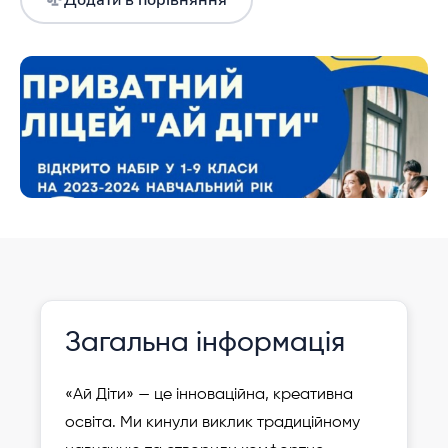
Додати в порівняння
Інформація давно не оновлювалася
Зареєструвати
Загальна інформація
дитину
«Ай Діти» — це інноваційна, креативна
освіта. Ми кинули виклик традиційному