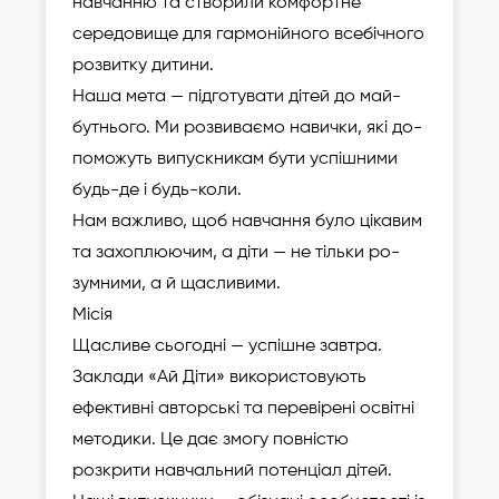
навчанню та створили комфортне
середовище для гар­мо­ній­но­го всебічного
розвитку дитини.
Наша мета — підготувати дітей до май­
бут­ньо­го. Ми розвиваємо навички, які до­
по­мо­жуть випускникам бути ус­піш­ни­ми
будь-де і будь-коли.
Нам важливо, щоб навчання було цікавим
та захоплюючим, а діти — не тільки ро­
зум­ни­ми, а й щасливими.
Місія
Щасливе сьогодні — успішне завтра.
Заклади «Ай Діти» використовують
ефективні авторські та перевірені освітні
методики. Це дає змогу повністю
розкрити навчальний потенціал дітей.