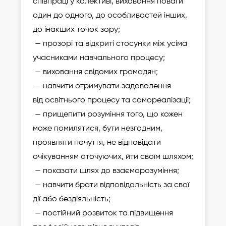
співпраці у колективі, виховання поваги
один до одного, до особливостей інших,
до інакших точок зору;
— прозорі та відкриті стосунки між усіма
учасниками навчального процесу;
— виховання свідомих громадян;
— навчити отримувати задоволення
від освітнього процесу та самореалізації;
— прищепити розуміння того, що кожен
може помилятися, бути незгодним,
проявляти почуття, не відповідати
очікуванням оточуючих, йти своїм шляхом;
— показати шлях до взаєморозуміння;
— навчити брати відповідальність за свої
дії або бездіяльність;
— постійний розвиток та підвищення