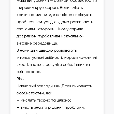
Наші випускники — обізнані особистості із
широким кругозором. Вони вміють
критично мислити, з легкістю вирішують
проблемні ситуації, свідомо розвивають
свої сильні сторони. Цьому сприяє
довірливе і турботливе навчально-
виховне середовище.
З нами діти швидко розвивають
інтелектуальні здібності, морально-етичні
якості, вчаться розуміти себе, інших та
світ навколо.
Візія
Навчальні заклади «Ай Діти» виховують
особистостей, які:
— мислять творчо та цілісно;
— вміють знайти рішення проблеми;