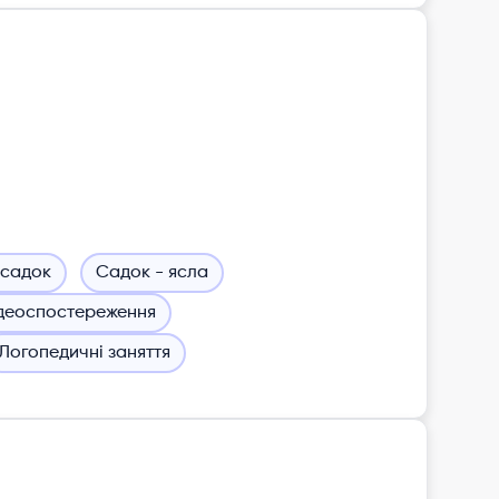
 садок
Садок - ясла
деоспостереження
Логопедичні заняття