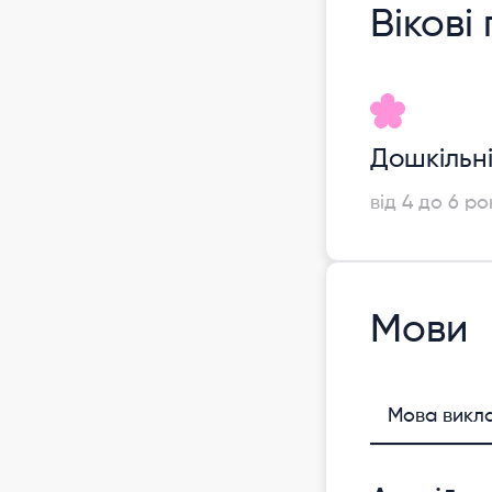
Вікові
Дошкільн
від 4 до 6 ро
Мови
Мова викл