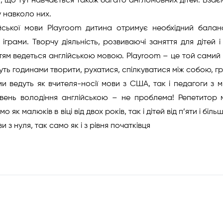
, що тут навчається також багато англомовних дітей. Взаєм
у навколо них.
ійської мови Playroom дитина отримує необхідний балан
іграми. Творчу діяльність, розвиваючі заняття для дітей 
ям ведеться англійською мовою. Playroom – це той самий п
уть годинами творити, рухатися, спілкуватися між собою, гр
ми ведуть як вчителя-носії мови з США, так і педагоги з м
вень володіння англійською – не проблема! Репетитор м
о як малюків в віці від двох років, так і дітей від п’яти і б
и з нуля, так само як і з рівня початківця