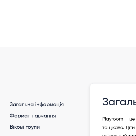
Інформація давно не оновлювалася
Приватний садок "Playroom Kids Club"
Офлайн/Онлайн
Загал
Загальна інформація
Формат навчання
Playroom – це
Вікові групи
та цікаво. Діт