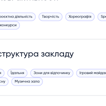
роєктна діяльність
Творчість
Хореографія
Sp
 конкурси
структура закладу
я
Їдальня
Зони для відпочинку
Ігровий майда
сну
Музична зала