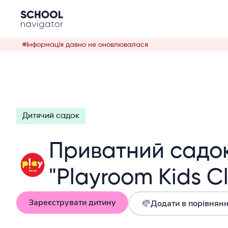
Інформація давно не оновлювалася
Дитячий садок
Приватний садо
"Playroom Kids C
Зареєструвати дитину
Додати в порівнян