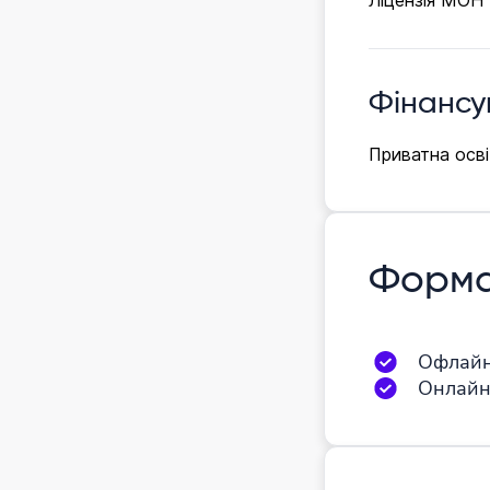
Ліцензія МОН
Фінансу
Приватна осві
Форма
Офлай
Онлай