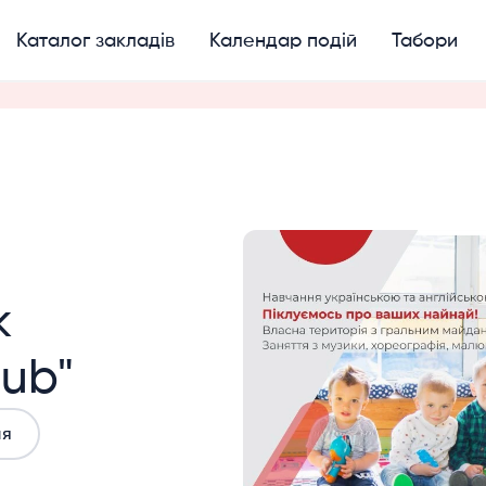
Каталог закладів
Календар подій
Табори
к
lub"
ня