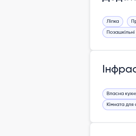
Ліпка
П
Позашкільні
Інфра
Власна кухн
Кімната для 