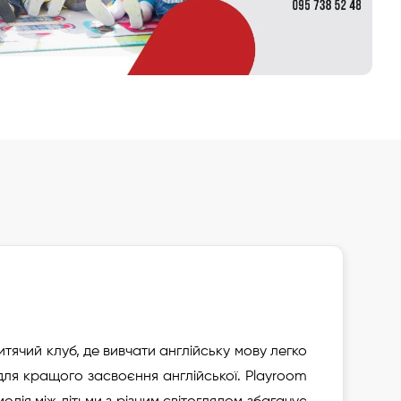
Додати до улюблених
Зареєструвати дитину
ячий клуб, де вивчати англійську мову легко
 для кращого засвоєння англійської. Playroom