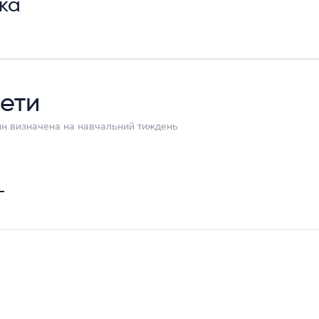
ька
ети
дин визначена на навчальний тиждень