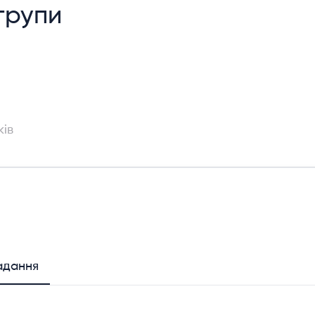
 групи
і
ків
адання