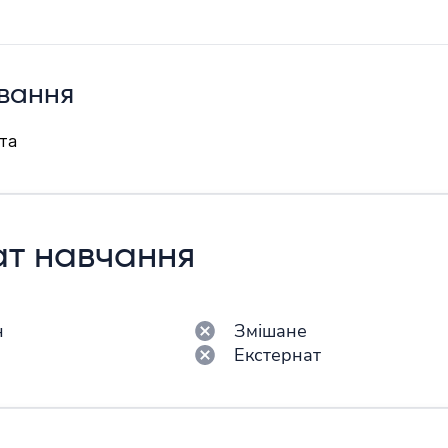
вання
та
т навчання
н
Змішане
н
Екстернат