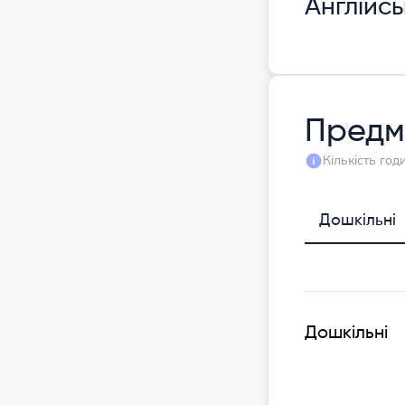
Англійс
Предм
Кількість го
Дошкільні
Дошкільні