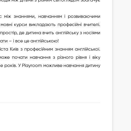
одія між дітьми з різним світоглядом збагачує
с між знаннями, навчанням і розвиваючими
і мовні курси викладають професійні вчителі.
ростір, де дитина вчить англійську з носіями
ати – і все це англійською!
іста Київ з професійним знанням англійської.
оже почати навчання з різного рівня і віку
ільше років. У Playroom можливе навчання дитину