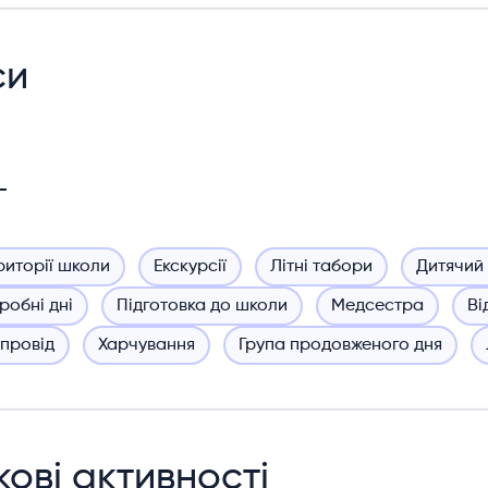
си
риторії школи
Екскурсії
Літні табори
Дитячий
робні дні
Підготовка до школи
Медсестра
Ві
провід
Харчування
Група продовженого дня
ові активності