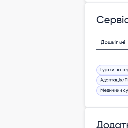
Серві
Дошкільні
Гуртки на те
Адаптація/П
Медичний су
Додатк