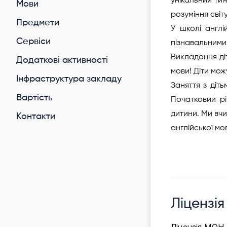
унікальний тим
Мови
розуміння світ
Предмети
У школі англ
Cервіси
пізнавальними 
Викладання діт
Додаткові активності
мови! Діти мож
Інфраструктура закладу
Заняття з діть
Вартість
Початковий рі
дитини. Ми вчим
Контакти
англійської мов
Ліцензія