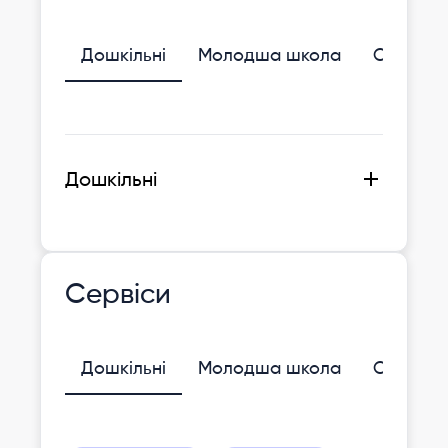
Дошкільні
Молодша школа
Середня
Дошкільні
Сервіси
Дошкільні
Молодша школа
Середня