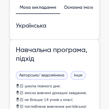
Мова викладання
Основна іноземна
Українська
Навчальна програма,
підхід
Авторська/ видозмінена
Інше
🤴🏻 школа повного дня;
🤴🏻 якісно вивчені домашні завдання;
🤴🏻 не більше 14 учнів у класі;
🤴🏻 поглиблене вивчення англійської