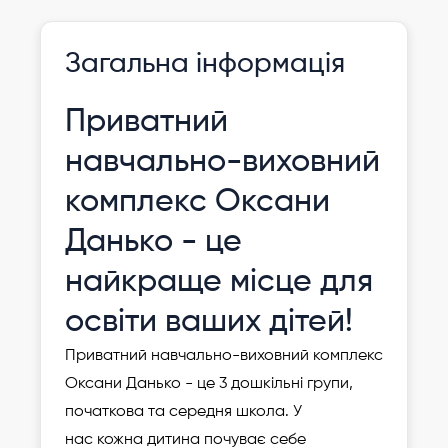
Інформація давно не оновлювалася
Зареєструвати
Загальна інформація
дитину
Приватний
навчально-виховний
комплекс Оксани
Данько - це
найкраще місце для
освіти ваших дітей!
Приватний навчально-виховний комплекс
Оксани Данько - це 3 дошкільні групи,
початкова та середня школа. У
нас
кожна дитина почуває себе