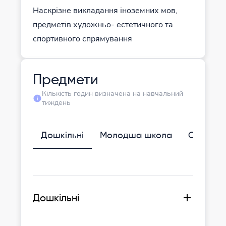
Наскрізне викладання іноземних мов,
предметів художньо- естетичного та
спортивного спрямування
Предмети
Кількість годин визначена на навчальний
тиждень
Дошкільні
Молодша школа
Середня
Дошкільні