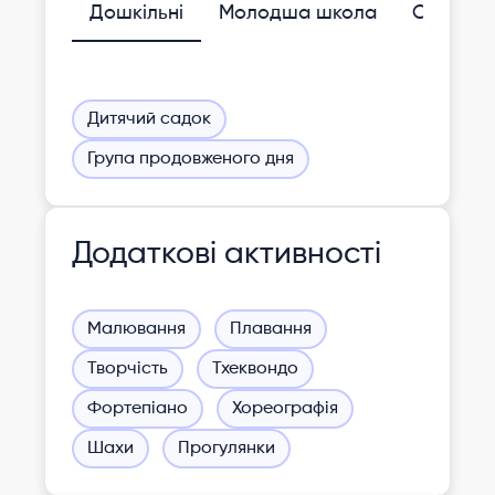
Дошкільні
Молодша школа
Середня
Дитячий садок
Група продовженого дня
Додаткові активності
Малювання
Плавання
Творчість
Тхеквондо
Фортепіано
Хореографія
Шахи
Прогулянки