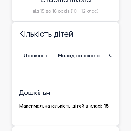
Старша школа
від 15 до 18 років (10 - 12 клас)
Кількість дітей
Дошкільні
Молодша школа
Середня
Дошкільні
Максимальна кількість дітей в класі:
15