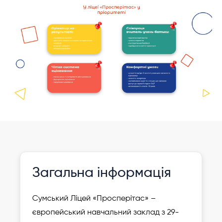
Інформація давно не оновлювалася
Зареєструвати
Загальна інформація
дитину
Сумський Ліцей «Просперітас» –
європейський навчальний заклад з 29-