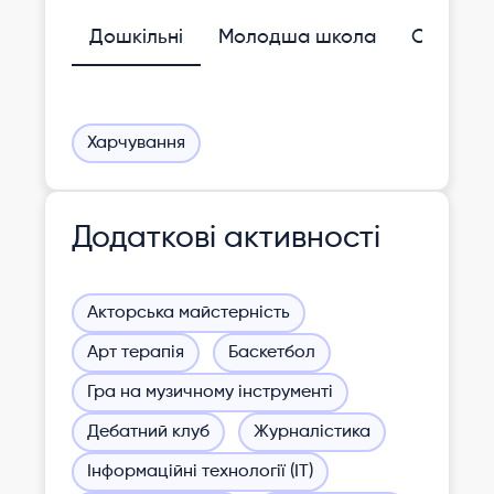
Дошкільні
Молодша школа
Середня
Харчування
Додаткові активності
Акторська майстерність
Арт терапія
Баскетбол
Гра на музичному інструменті
Дебатний клуб
Журналістика
Інформаційні технології (ІТ)