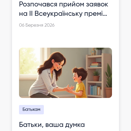
Розпочався прийом заявок
на ІІ Всеукраїнську премію
«15 до 15»
06 Березня 2026
Батькам
Батьки, ваша думка