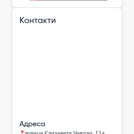
Контакти
Адреса
вулиця Єлизавети Чавдар, 11а,