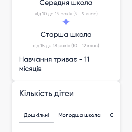
Середня школа
від 10 до 15 років (5 - 9 клас)
Старша школа
від 15 до 18 років (10 - 12 клас)
Навчання триває - 11
місяців
Кількість дітей
Дошкільні
Молодша школа
Середня