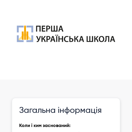
Інформація давно не оновлювалася
Зареєструвати
Загальна інформація
дитину
Коли і ким заснований: