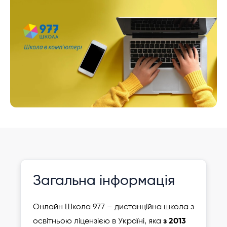
Інформація давно не оновлювалася
Зареєструвати
Загальна інформація
дитину
Онлайн Школа 977 – дистанційна школа з
освітньою ліцензією в Україні, яка
з 2013