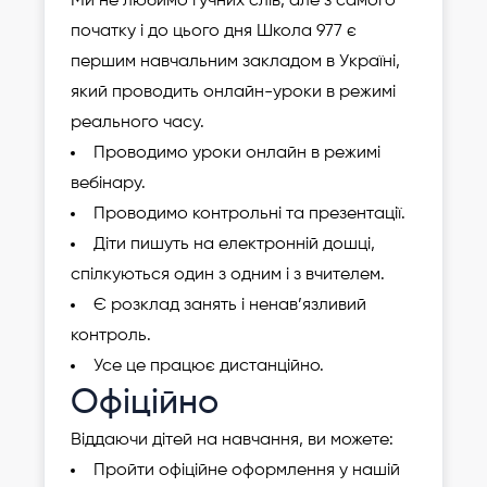
Ми не любимо гучних слів, але з самого
початку і до цього дня Школа 977 є
першим навчальним закладом в Україні,
який проводить онлайн-уроки в режимі
реального часу.
Проводимо уроки онлайн в режимі
вебінару.
Проводимо контрольні та презентації.
Діти пишуть на електронній дошці,
спілкуються один з одним і з вчителем.
Є розклад занять і ненав’язливий
контроль.
Усе це працює дистанційно.
Офіційно
Віддаючи дітей на навчання, ви можете:
Пройти офіційне оформлення у нашій