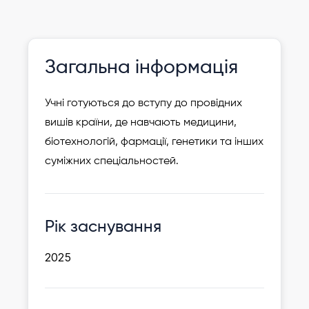
Інформація давно не оновлювалася
Зареєструвати
Загальна інформація
дитину
Учні готуються до вступу до провідних
вишів країни, де навчають медицини,
біотехнологій, фармації, генетики та інших
суміжних спеціальностей.
Рік заснування
2025