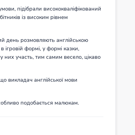
умови, підібрали висококваліфікований
ітників із високим рівнем
лий день розмовляють англійською
в ігровій формі, у формі казки,
у них участь, тим самим весело, цікаво
 що викладач англійської мови
особливо подобається малюкам.