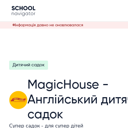
Інформація давно не оновлювалася
Дитячий садок
MagicHouse -
Англійський дит
садок
Супер садок - для супер дітей