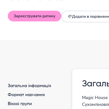
Зареєструвати дитину
Додати в порівнян
Інформація давно не оновлювалася
MagicHouse - Англійський дитячий са
Україна Офлайн/Дистанційне/Змішане/Онлайн
Загал
Загальна інформація
Формат навчання
Magic House 
Сухомлінової
Вікові групи