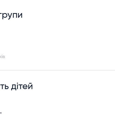
 групи
і
ків
сть дітей