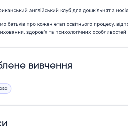
иканський англійський клуб для дошкільнят з носіє
о батьків про кожен етап освітнього процесу, відп
иховання, здоров'я та психологічних особливостей
блене вивчення
мова
си