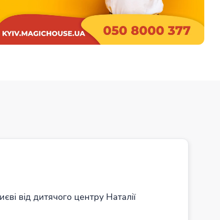
Додати до улюблених
Зареєструвати дитину
иєві від дитячого центру Наталії