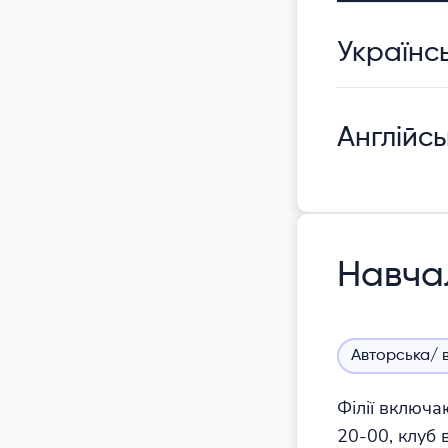
Українс
Англійс
Навча
Авторська/ 
Філії включа
20-00, клуб 