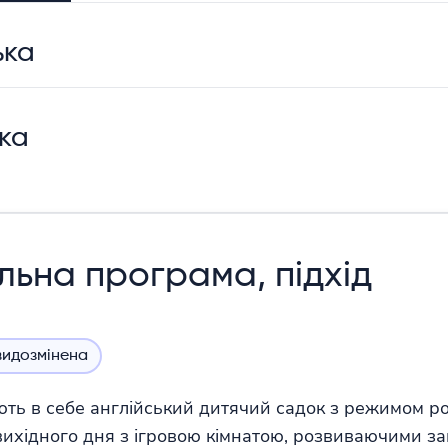
ька
ька
льна програма, підхід
видозмінена
ють в себе англійський дитячий садок з режимом роб
вихідного дня з ігровою кімнатою, розвиваючими з