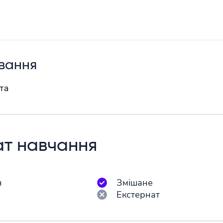
вання
та
т навчання
н
Змішане
н
Екстернат