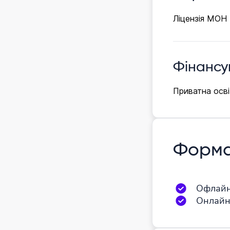
Ліцензія МОН
Фінансу
Приватна осві
Форма
Офлай
Онлай