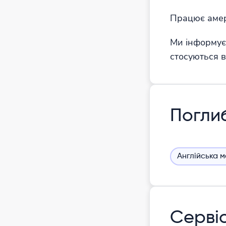
Працює амер
Ми інформуєм
стосуються в
Погли
Англійська 
Серві