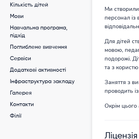
Кількість дітей
Ми створили 
Мови
персонал із 
відповідальн
Навчальна програма,
підхід
Для дітей с
Поглиблене вивчення
мовою, педаг
подорожі. Ді
Cервіси
та з користю
Додаткові активності
Заняття з ви
Інфраструктура закладу
проводить із
Галерея
Контакти
Окрім цього
Філії
Ліцензія