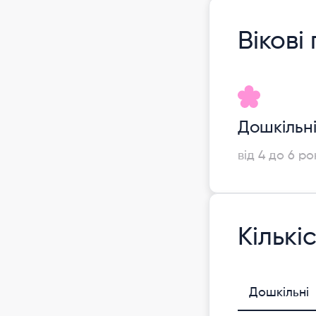
Вікові
Дошкільн
від 4 до 6 ро
Кількі
Дошкільні