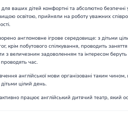
для ваших дітей комфортні та абсолютно безпечні 
вищою освітою, прийняли на роботу уважних співроб
ості.
творено англомовне ігрове середовище: з дітьми ці
ог, крім побутового спілкування, проводить заняття 
ти з величезним задоволенням та інтересом беруть 
 проводять час.
вчення англійської мови організовані таким чином,
 дітьми цілий день.
 активно працює англійський дитячий театр, який 