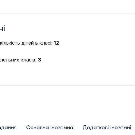
ні
ількість дітей в класі:
12
алельних класів:
3
адання
Основна іноземна
Додаткові іноземні