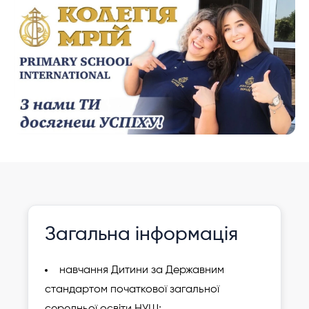
Інформація давно не оновлювалася
Зареєструвати
Загальна інформація
дитину
навчання Дитини за Державним
стандартом початкової загальної