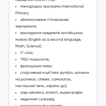
середньої освіти НУШ;
міжнародна програма International
Primary;
збалансоване п’ятиразове
харчування;
викладання предметів англійською
мовою (English as a second language,
Math, Science);
IT-club;
TRIZ-психологія;
французька мова;
спортивний клуб (міні-футбол, катання
на роликах, сігвеях, самокатах,
настільний теніс, карате-до);
step aerobics, stretch, хореографія;
медичний супровід;