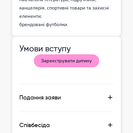
канцелярія, спортивні товари та захисні
елементи;
брендовані футболки.
Умови вступу
Зареєструвати дитину
Подання заяви
Передзвонити до закладу та
домовитись про зустріч;
Зустрітися всієї сім’єю з директором
Співбесіда
закладу;