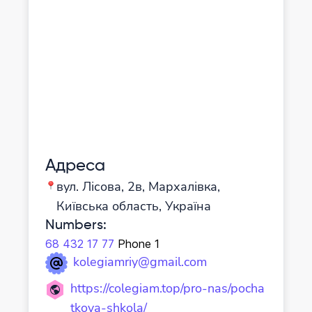
підготовки до школи або рівня
базових знань та навичок дитини та
відповідності цього рівня вимогам
закладу.
Адреса
вул. Лісова, 2в, Мархалівка,
Київська область, Україна
Numbers
:
68 432 17 77
Phone 1
kolegiamriy@gmail.com
https://colegiam.top/pro-nas/pocha
tkova-shkola/