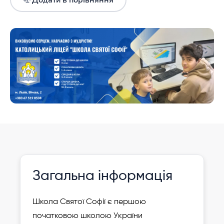
Додати в порівняння
Інформація давно не оновлювалася
Зареєструвати
Загальна інформація
дитину
Школа Святої Софії є першою
початковою школою України