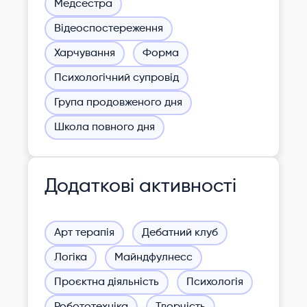
Медсестра
Відеоспостереження
Харчування
Форма
Психологічний супровід
Група продовженого дня
Школа повного дня
Додаткові активності
Арт терапія
Дебатний клуб
Логіка
Майндфулнесс
Проєктна діяльність
Психологія
Робототехніка
Творчість