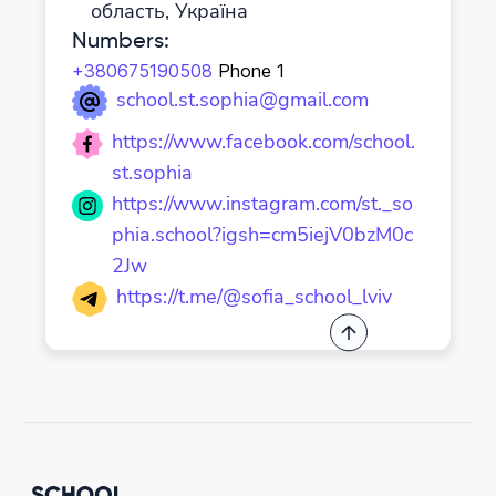
область, Україна
Numbers
:
+380675190508
Phone 1
school.st.sophia@gmail.com
https://www.facebook.com/school.
st.sophia
https://www.instagram.com/st._so
phia.school?igsh=cm5iejV0bzM0c
2Jw
https://t.me/@sofia_school_lviv