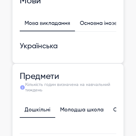
Мови
Мова викладання
Основна іноземна
Українська
Предмети
Кількість годин визначена на навчальний
тиждень
Дошкільні
Молодша школа
Середня