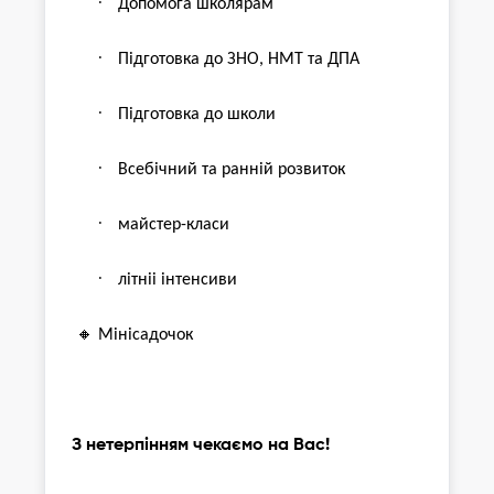
·
Допомога школярам
·
Підготовка до ЗНО, НМТ та ДПА
·
Підготовка до школи
·
Всебічний та ранній розвиток
·
майстер-класи
·
літніі інтенсиви
🔸
Мінісадочок
З нетерпінням чекаємо на Вас!