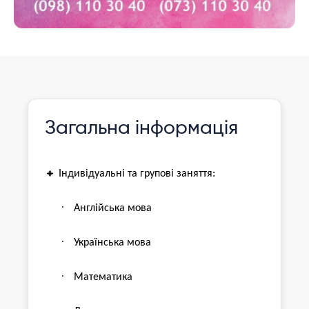
Інформація давно не оновлювалася
Зареєструвати
Загальна інформація
дитину
🔸
Індивідуальні та групові заняття:
·
Англійська мова
·
Українська мова
·
Математика