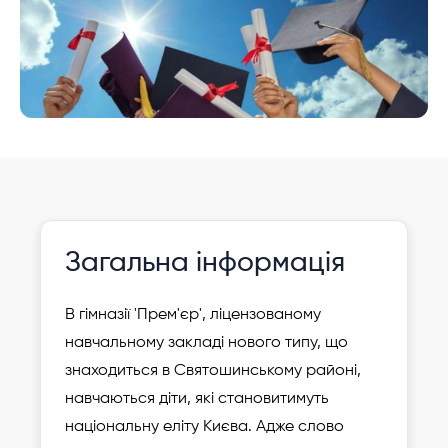
Інформація давно не оновлювалася
Зареєструвати
Загальна інформація
дитину
В гімназії 'Прем'єр', ліцензованому
навчальному закладі нового типу, що
знаходиться в Святошинському районі,
навчаються діти, які становитимуть
національну еліту Києва. Адже слово