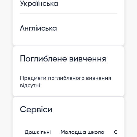
Українська
Англійська
Поглиблене вивчення
Предмети поглибленого вивчення
відсутні
Сервіси
Дошкільні
Молодша школа
Середня