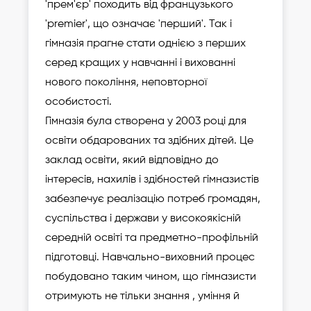
'прем'єр' походить від французького
'premier', що означає 'перший'. Так і
гімназія прагне стати однією з перших
серед кращих у навчанні і вихованні
нового покоління, неповторної
особистості.
Гімназія була створена у 2003 році для
освіти обдарованих та здібних дітей. Це
заклад освіти, який відповідно до
інтересів, нахилів і здібностей гімназистів
забезпечує реалізацію потреб громадян,
суспільства і держави у високоякісній
середній освіті та предметно-профільній
підготовці. Навчально-виховний процес
побудовано таким чином, що гімназисти
отримують не тільки знання , уміння й