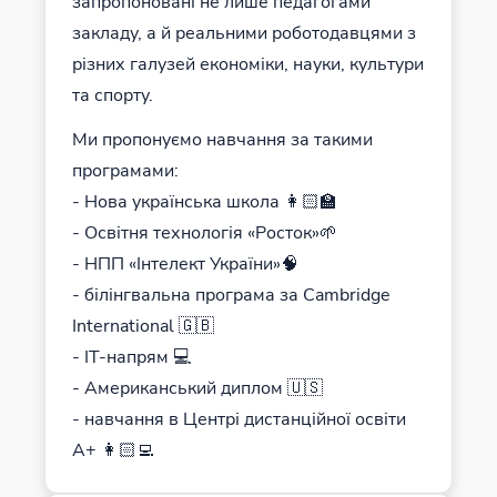
запропоновані не лише педагогами
закладу, а й реальними роботодавцями з
різних галузей економіки, науки, культури
та спорту.
Ми пропонуємо навчання за такими
програмами:
- Нова українська школа 👩🏻‍🏫
- Освітня технологія «Росток»🌱
- НПП «Інтелект України»🧠
- білінгвальна програма за Cambridge
International 🇬🇧
- IT-напрям 💻
- Американський диплом 🇺🇸
- навчання в Центрі дистанційної освіти
А+ 👩🏻‍💻