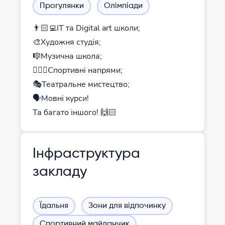
Прогулянки
Олімпіади
👨🏻‍💻IT та Digital art школи;
🎨Художня студія;
🎼Музична школа;
⛹🏻‍♂️Спортивні напрями;
🎭Театральне мистецтво;
🗣️Мовні курси!
Та багато іншого! 🙌🏻
Інфраструктура
закладу
Їдальня
Зони для відпочинку
Спортивний майданчик