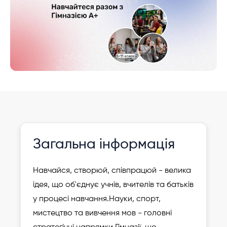
Інформація давно не оновлювалася
Зареєструвати
Загальна інформація
дитину
Навчайся, створюй, співпрацюй - велика
ідея, що об'єднує учнів, вчителів та батьків
у процесі навчання.
Науки, спорт,
мистецтво та вивчення мов - головні