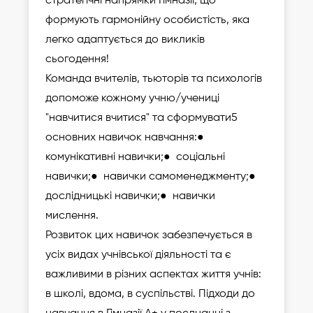
стратегічні напрямки Гімназії, що
формують гармонійну особистість, яка
легко адаптується до викликів
сьогодення!
Команда вчителів, тьюторів та психологів
допоможе кожному учню/учениці
"навчитися вчитися" та сформувати
5
основних навичок навчання:
●
комунікативні навички;
● соціальні
навички;
● навички самоменеджменту;
●
дослідницькі навички;
● навички
мислення.
Розвиток цих навичок забезпечується в
усіх видах учнівської діяльності та є
важливими в різних аспектах життя учнів:
в школі, вдома, в суспільстві. Підходи до