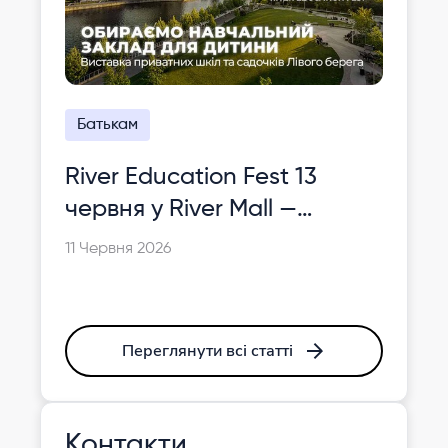
Батькам
River Education Fest 13
червня у River Mall —
виставка приватних шкіл
11 Червня 2026
Києва
Переглянути всі статті
Контакти