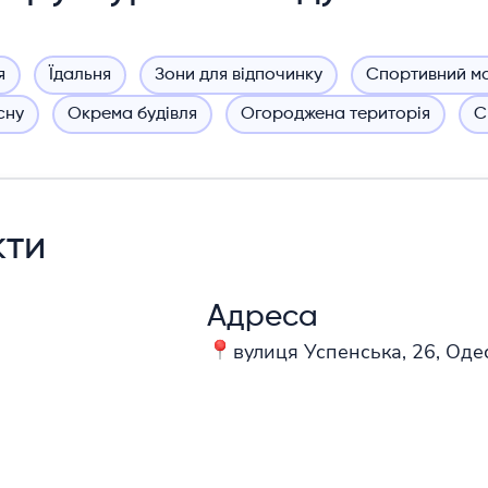
я
Їдальня
Зони для відпочинку
Спортивний м
сну
Окрема будівля
Огороджена територія
С
кти
Адреса
вулиця Успенська, 26, Оде