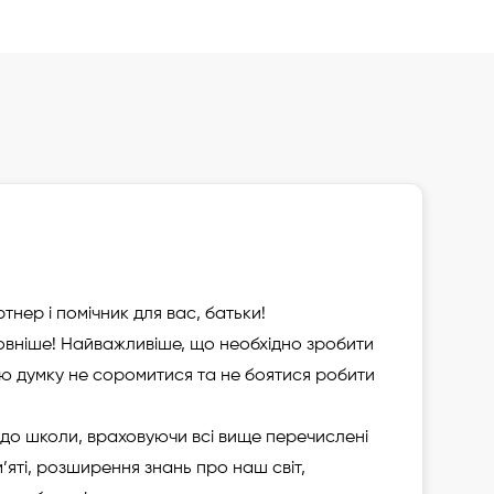
Додати до улюблених
Зареєструвати дитину
тнер і помічник для вас, батьки!
ловніше! Найважливіше, що необхідно зробити
ю думку не соромитися та не боятися робити
 до школи, враховуючи всі вище перечислені
’яті, розширення знань про наш світ,