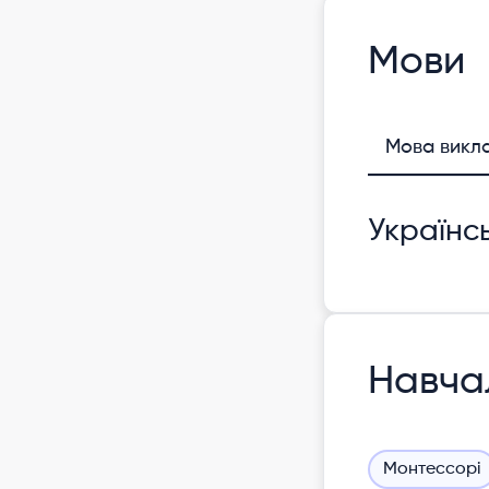
Мови
Мова викл
Українс
Навча
Монтессорі