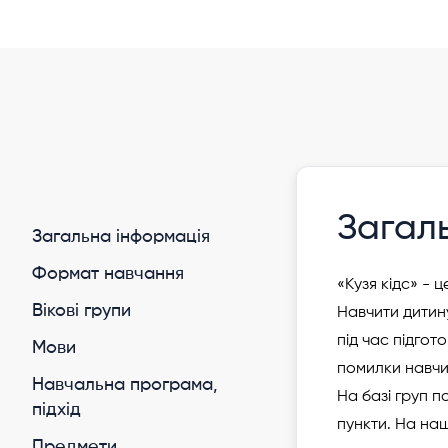
Інформація давно не оновлювалася
Дитячий центр раннього розвитку "Ку
Офлайн
Загал
Загальна інформація
Формат навчання
«Кузя кідс» - 
Вікові групи
Навчити дитин
під час підго
Мови
помилки навчи
Навчальна програма,
На базі груп 
підхід
пункти. На наш
Предмети