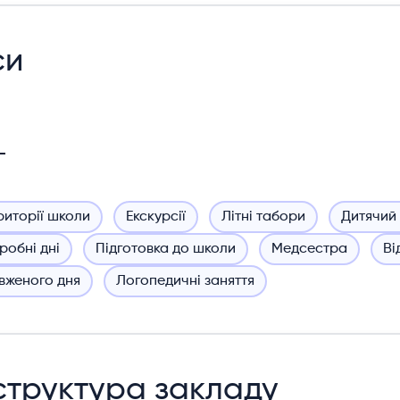
си
риторії школи
Екскурсії
Літні табори
Дитячий
робні дні
Підготовка до школи
Медсестра
Ві
вженого дня
Логопедичні заняття
структура закладу