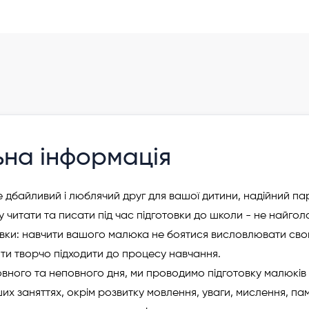
зя"
ьна інформація
це дбайливий і люблячий друг для вашої дитини, надійний пар
у читати та писати під час підготовки до школи - не найго
товки: навчити вашого малюка не боятися висловлювати сво
ти творчо підходити до процесу навчання.
повного та неповного дня, ми проводимо підготовку малюків
их заняттях, окрім розвитку мовлення, уваги, мислення, пам