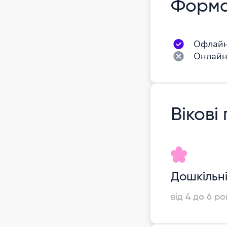
Форма
Офлай
Онлай
Вікові
Дошкільн
від 4 до 6 ро