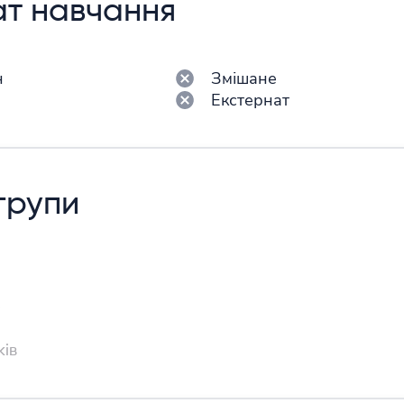
т навчання
н
Змішане
н
Екстернат
 групи
і
ків