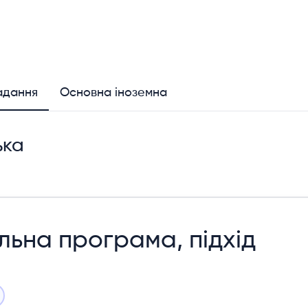
адання
Основна іноземна
ька
льна програма, підхід