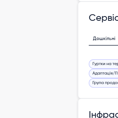
Серві
Дошкільні
Гуртки на те
Адаптація/П
Група продо
Інфра