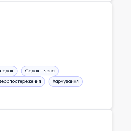
 садок
Садок - ясла
деоспостереження
Харчування