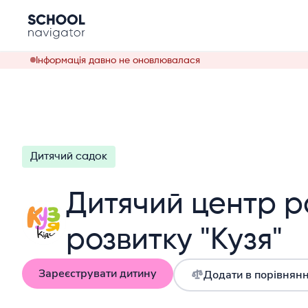
Інформація давно не оновлювалася
Дитячий садок
Дитячий центр р
розвитку "Кузя"
Зареєструвати дитину
Додати в порівнян