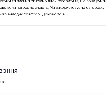
атики та письма ми вчимо діток говорити те, що вони думаю
кщо вони чогось не знають. Ми використовуємо авторську ме
омих методик Монтсорі, Домана та ін.
вання
та