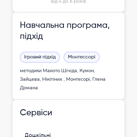
від 4 до 6 років
Навчальна програма,
підхід
Ігровий підхід
Монтессорі
методики Макото Шічіда, Кумон,
Зайцева, Нікітіних , Монтесорі, Глена
Домана
Сервіси
Дошкільні