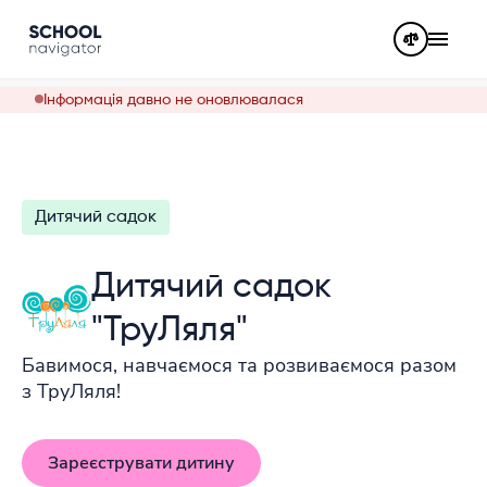
Інформація давно не оновлювалася
Дитячий садок
Дитячий садок
"ТруЛяля"
Бавимося, навчаємося та розвиваємося разом
з ТруЛяля!
Зареєструвати дитину