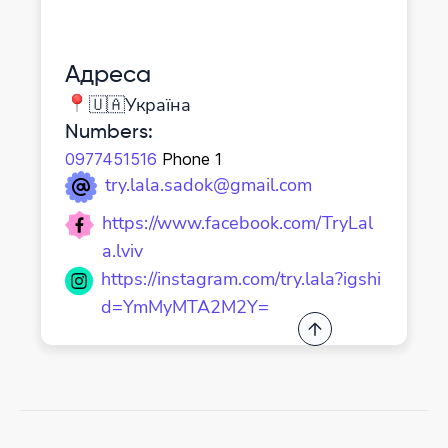
Адреса
🇺🇦Україна
Numbers
:
0977451516
Phone 1
try.lala.sadok@gmail.com
https://www.facebook.com/TryLal
a.lviv
https://instagram.com/try.lala?igshi
d=YmMyMTA2M2Y=