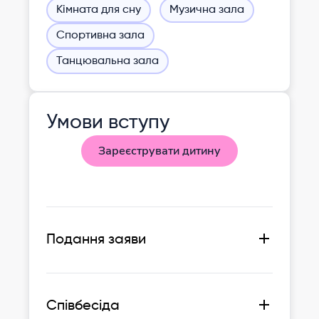
Кімната для сну
Музична зала
Спортивна зала
Танцювальна зала
Умови вступу
Зареєструвати дитину
Подання заяви
Залишаєте свої контакти на цьому
сайті чи телефонуєте за одним з
вказаних номерів.
Співбесіда