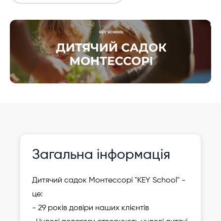
Інформація давно не оновлювалася
Зареєструвати
Загальна інформація
дитину
Дитячий садок Монтессорі "KEY School" -
це:
- 29 років довіри наших клієнтів