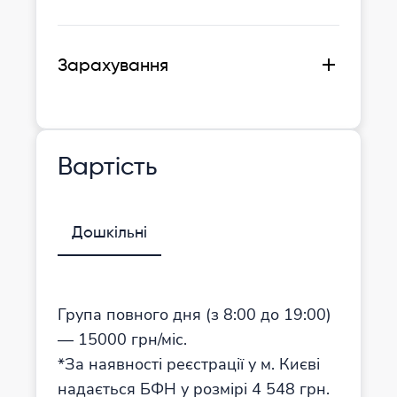
Ми підберемо зручний час для
Якщо вам все подобається, ми
екскурсії садочком.
домовляємось про співбесіду
Ви приходите в гості, дивитесь
дитини з нашим психологом.
Зарахування
приміщення, територію. Ми
За результатами співбесіди
відповідаємо на всі запитання.
підписується договір.
Вартість
Дошкільні
Група повного дня (з 8:00 до 19:00)
— 15000 грн/міс.
*За наявності реєстрації у м. Києві
надається БФН у розмірі 4 548 грн.