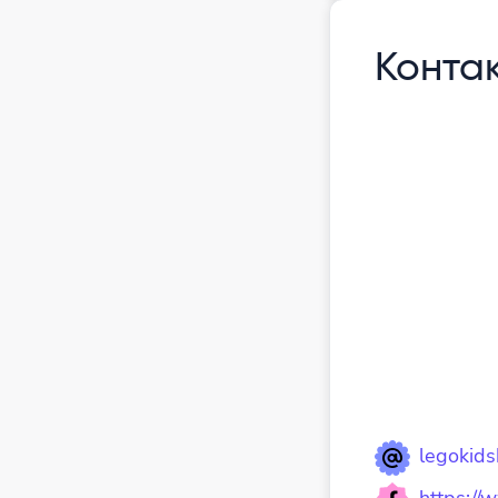
Конта
legokid
https://