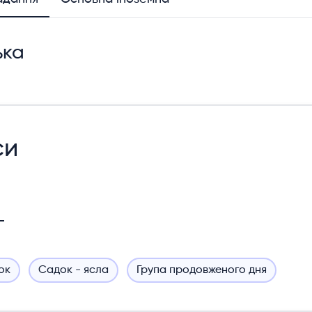
ька
си
ок
Садок - ясла
Група продовженого дня