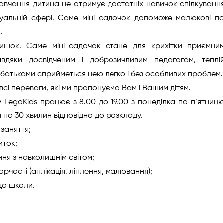
вчання дитина не отримує достатніх навичок спілкування 
туальній сфері. Саме міні-садочок допоможе малюкові п
.
ишок. Саме міні-садочок стане для крихітки приємним
вдяки досвідченим і доброзичливим педагогам, теплі
 батьками сприйметься нею легко і без особливих проблем.
 всі переваги, які ми пропонуємо Вам і Вашим дітям.
у LegoKids працює з 8.00 до 19.00 з понеділка по п’ятни
я по 30 хвилин відповідно до розкладу.
 заняття;
иток;
ня з навколишнім світом;
орчості (аплікація, ліплення, малювання);
до школи.