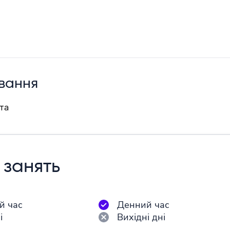
вання
та
 занять
й час
Денний час
і
Вихідні дні