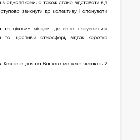
з однолітками, а також стане відставати від
оступово звикнути до колективу і опанувати
 та цікавим місцем, де вона почувається
й та щасливій атмосфері, відтак коротке
цю. Кожного дня на Вашого малюка чекають 2