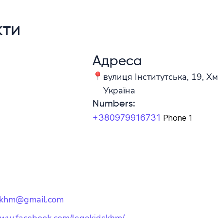
кти
Адреса
вулиця Інститутська, 19, 
Україна
Numbers
:
+380979916731
Phone 1
skhm@gmail.com
www.facebook.com/legokidskhm/