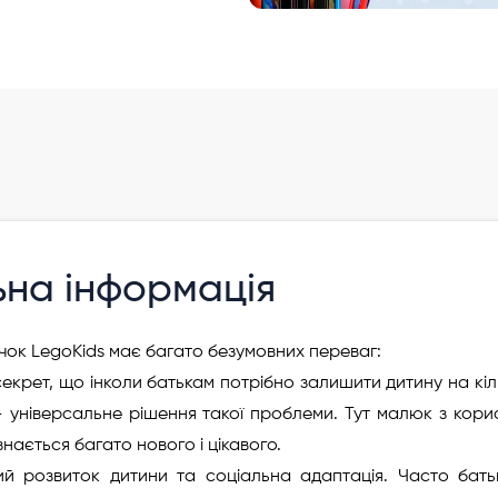
ьна інформація
чок LegoKids має багато безумовних переваг:
секрет, що інколи батькам потрібно залишити дитину на кіл
– універсальне рішення такої проблеми. Тут малюк з корис
ізнається багато нового і цікавого.
ий розвиток дитини та соціальна адаптація. Часто бат