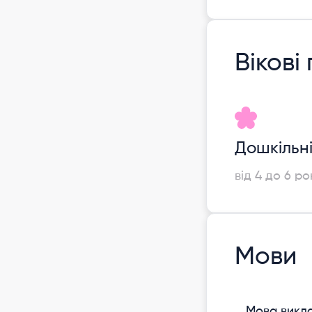
Вікові
Дошкільн
від 4 до 6 ро
Мови
Мова викл