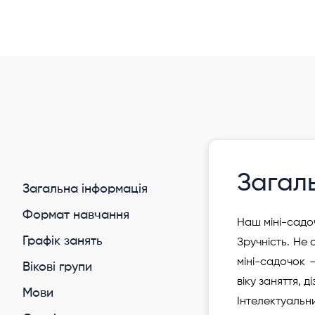
Інформація давно не оновлювалася
Дитячий клуб "LegoKids"
Україна
Загал
Загальна інформація
Формат навчання
Наш міні-садо
Графік занять
Зручність. Не 
міні-садочок 
Вікові групи
віку заняття, д
Мови
Інтелектуальн