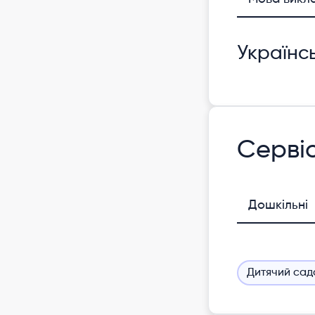
Українс
Серві
Дошкільні
Дитячий сад