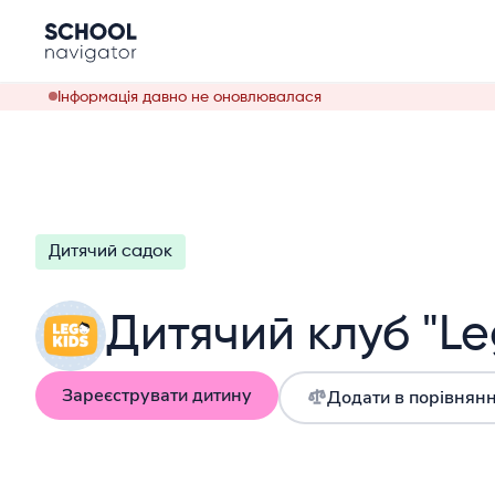
Інформація давно не оновлювалася
Дитячий садок
Дитячий клуб "Le
Зареєструвати дитину
Додати в порівнян