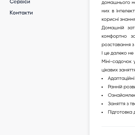
Cервіси
домашнього на
них в інтелек
Контакти
корисні знання
Домашній зат
комфортно за
розставання з
І це далеко не
Міні-садочок 
цікавих занятт
Адаптаційні
Ранній розв
Ознайомлен
Заняття з тв
Підготовка 