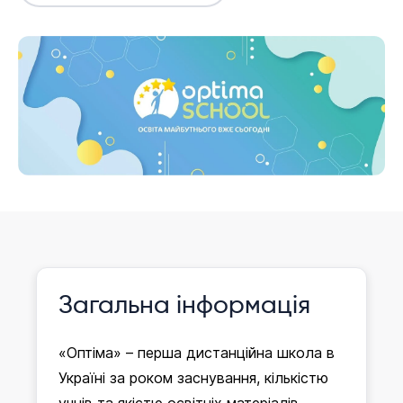
Інформація давно не оновлювалася
Зареєструвати
Загальна інформація
дитину
«Оптіма» – перша дистанційна школа в
Україні за роком заснування, кількістю