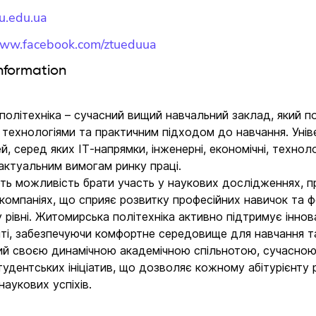
tu.edu.ua
/www.facebook.com/ztueduua
Information
олітехніка – сучасний вищий навчальний заклад, який поє
 технологіями та практичним підходом до навчання. Уні
й, серед яких ІТ-напрямки, інженерні, економічні, техноло
актуальним вимогам ринку праці.
ь можливість брати участь у наукових дослідженнях, п
 компаніях, що сприяє розвитку професійних навичок та
рівні. Житомирська політехніка активно підтримує інновац
іті, забезпечуючи комфортне середовище для навчання т
ий своєю динамічною академічною спільнотою, сучасною
удентських ініціатив, що дозволяє кожному абітурієнту 
наукових успіхів.