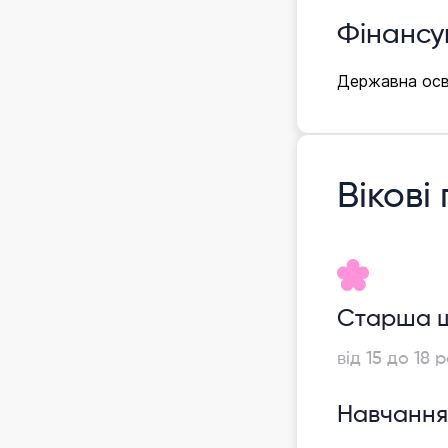
Фінансу
Державна осв
Вікові
Старша 
від 15 до 18 р
Навчання 