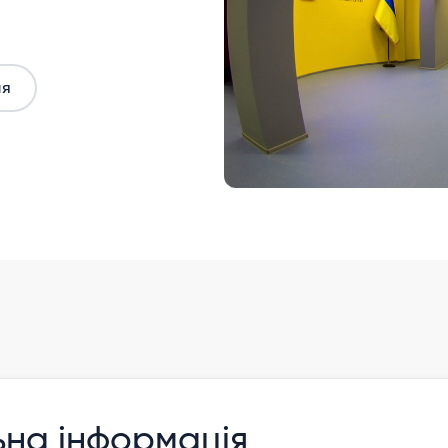
ня
політехніка
ьна інформація