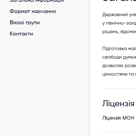
Загальна інформація
Формат навчання
Державний уні
Вікові групи
у північно-зах
рішень, відоми
Контакти
Підготовка май
свободи думки,
дозволяє розви
цінностями та
Ліцензія
Ліцензія МОН 