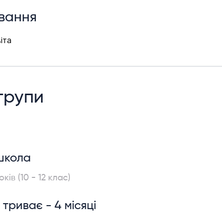
вання
іта
 групи
школа
оків (10 - 12 клас)
триває - 4 місяці