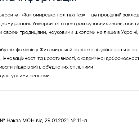
верситет «Житомирська політехніка» – це провідний заклад
ідному регіоні. Університет є центром сучасних знань, освіт
й своїми традиціями, науковими школами не лише в Україні, 
бутніх фахівців у Житомирській політехніці здійснюється на 
 інноваційності та креативності, академічної доброчесності
вати лідерів змін, об’єднаних спільними
 культурними сенсами.
№ Наказ МОН від 29.01.2021 № 11-л