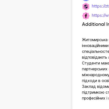
https://z
https:/
Additional 
Житомирська п
інноваційними
спеціальносте
відповідають 
Студенти мают
партнерських
міжнародному 
підходи в осв
Заклад відом
підтримкою ст
професійних і 