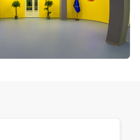
Додати до улюблених
Зареєструвати дитину