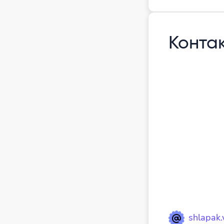
Конта
shlapak.