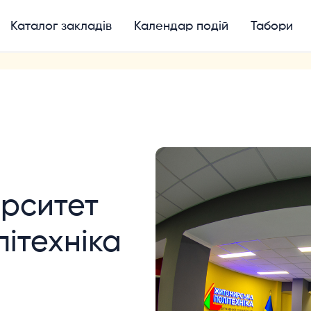
Каталог закладів
Календар подій
Табори
ерситет
ітехніка