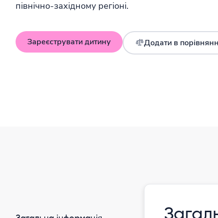
північно-західному регіоні.
Зареєструвати дитину
Додати в порівнян
Оновлено відносно нещодавно
Державний університет Житомирська 
Загал