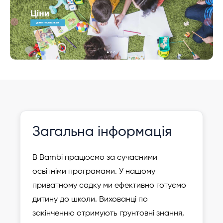
Інформація давно не оновлювалася
Зареєструвати
Загальна інформація
дитину
В Bambi працюємо за сучасними
освітніми програмами. У нашому
приватному садку ми ефективно готуємо
дитину до школи. Вихованці по
закінченню отримують ґрунтовні знання,