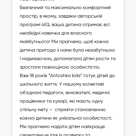
Безпечний та максимально комфортний
простір, в якому, завдяки авторській
програмі 4IQ, ваша дитина отримає всі
необхідні навички для власного
майбутнього! Ми прагнемо, щоб кожна
дитяча пригода з нами була незабутньою
і надихаючою, допомагала дітям рости та
зростати повноціною особистістю.
Вже 18 років “Antoshka kids” готує дітей до
шкільного життя. У нашому колективі
об'єднані педагоги, вихователі, медичні
працівники та кухарі, які мають одну
спільну мету – сприяти становленню
кожної дитини як унікальної особистості.
Ми прагнемо надати дітям найкраще
середовище для їх розвитку та