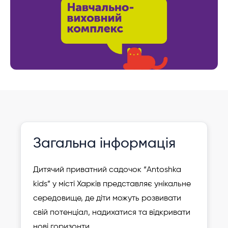
Інформація давно не оновлювалася
Зареєструвати
Загальна інформація
дитину
Дитячий приватний садочок “Antoshka
kids” у місті Харків представляє унікальне
середовище, де діти можуть розвивати
свій потенціал, надихатися та відкривати
нові горизонти.