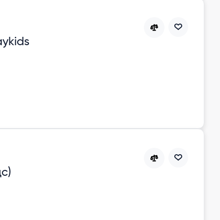
ykids
с)