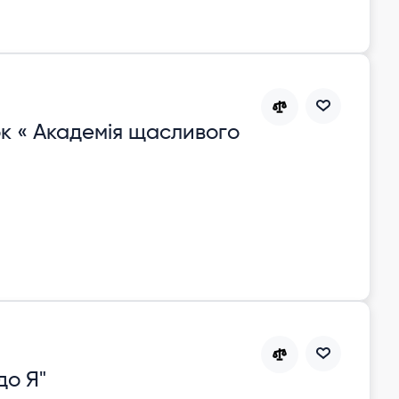
к « Академія щасливого
до Я"