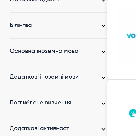
Монтессорі
(1)
Українська
(8)
Білінгва
Ні
(8)
Основна іноземна мова
Англійська
(6)
Додаткові іноземні мови
Китайська
(1)
Німецька
(1)
Поглиблене вивчення
Англійська мова
(1)
Додаткові активності