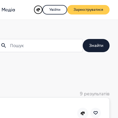
Увійти
Зареєструватися
Медіа
Знайти
9 результатів