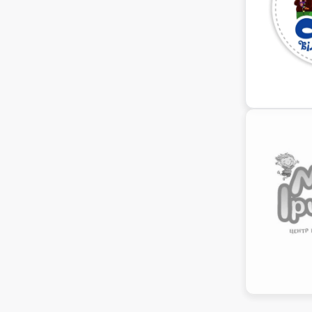
Кабінет психолога
(1)
Харчування
(4)
Кімната для сну
(3)
Школа повного дня
(1)
Медичний кабінет
(1)
Паркінг
(1)
Спортивний майданчик
(2)