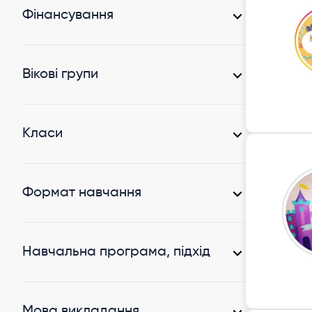
Шевченківський район
(6)
Фінансування
Приватна освіта
(9)
Вікові групи
Дошкільні
(8)
Класи
Дошкільні
(8)
Формат навчання
Онлайн
(1)
Офлайн
(5)
Навчальна програма, підхід
STEM
(1)
Інше
(3)
Мова викладання