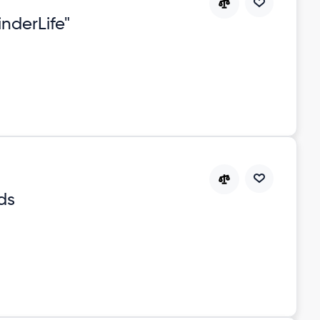
nderLife"
ds