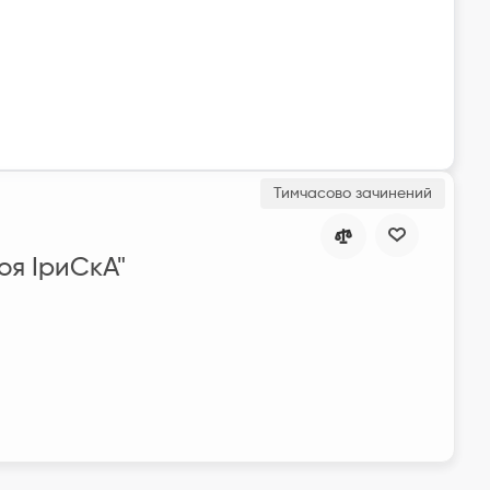
оя ІриСкА"