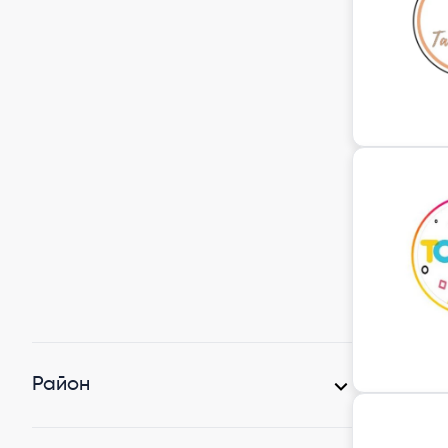
Район
Першотравневий район
(2)