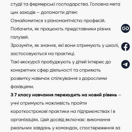
студії та фермерські господарства. Головна мета
цих заходів – допомогти дітям:
Ознайомитися з різноманітністю професій.
Побачити, як працюють представники різних
галузей.
Зрозуміти, як знання, які вони отримують у школі,
застосовуються на практиці.
Такі екскурсії пробуджують у дітей інтерес до
конкретних сфер діяльності та сприяють
розвитку навичок спілкування з дорослими
фахівцями.
З 7 класу навчання переходить на новий рівень
–
учні отримують можливість пройти
короткострокові практики на підприємствах і в
організаціях. Цей досвід включає: виконання
реальних завдань у командах, спостереження за