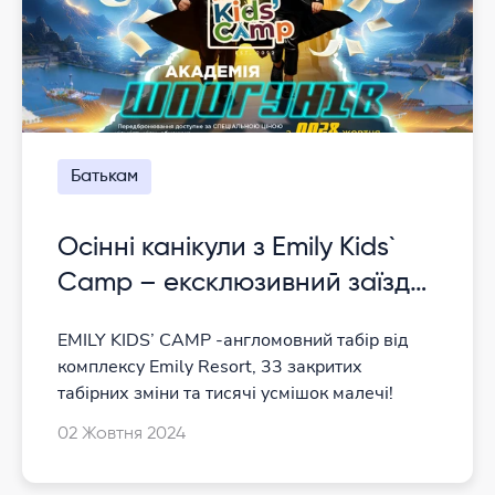
Батькам
Осінні канікули з Emily Kids`
Camp – ексклюзивний заїзд
“АКАДЕМІЯ ШПИГУНІВ”
EMILY KIDS’ CAMP -англомовний табір від
комплексу Emily Resort, 33 закритих
табірних зміни та тисячі усмішок малечі!
02 Жовтня 2024