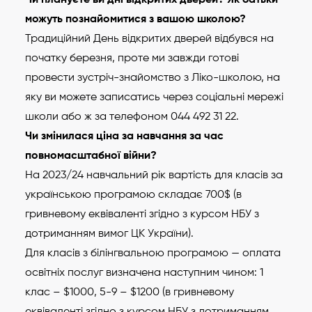
можуть познайомитися з вашою школою?
Традиційний День відкритих дверей відбувся на
початку березня, проте ми завжди готові
провести зустріч-знайомство з Ліко-школою, на
яку ви можете записатись через соціальні мережі
школи або ж за телефоном 044 492 31 22.
Чи змінилася ціна за навчання за час
повномасштабної війни?
На 2023/24 навчальний рік вартість для класів за
українською програмою складає 700$ (в
гривневому еквіваленті згідно з курсом НБУ з
дотриманням вимог ЦК України).
Для класів з білінгвальною програмою — оплата
освітніх послуг визначена наступним чином: 1
клас – $1000, 5-9 – $1200 (в гривневому
еквіваленті згідно з курсом НБУ з дотриманням