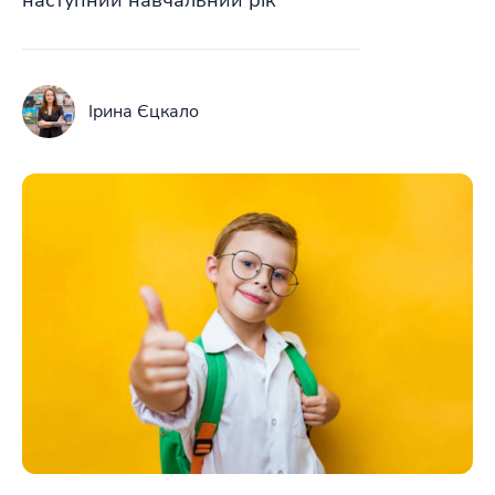
наступний навчальний рік
Ірина Єцкало