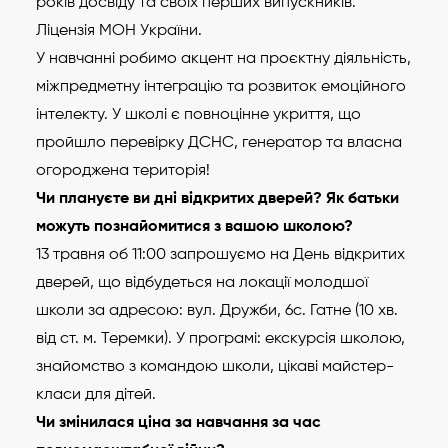
років досвіду та своїх перших випускників.
Ліцензія МОН України.
У навчанні робимо акцент на проєктну діяльність,
міжпредметну інтеграцію та розвиток емоційного
інтелекту. У школі є повноцінне укриття, що
пройшло перевірку ДСНС, генератор та власна
огороджена територія!
Чи плануєте ви дні відкритих дверей? Як батьки
можуть познайомитися з вашою школою?
13 травня об 11:00 запрошуємо на День відкритих
дверей, що відбудеться на локації молодшої
школи за адресою: вул. Дружби, 6с. Гатне (10 хв.
від ст. м. Теремки). У програмі: екскурсія школою,
знайомство з командою школи, цікаві майстер-
класи для дітей.
Чи змінилася ціна за навчання за час