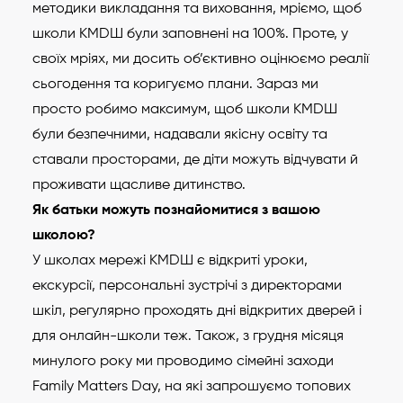
методики викладання та виховання, мріємо, щоб
школи КМDШ були заповнені на 100%. Проте, у
своїх мріях, ми досить об’єктивно оцінюємо реалії
сьогодення та коригуємо плани. Зараз ми
просто робимо максимум, щоб школи КМDШ
були безпечними, надавали якісну освіту та
ставали просторами, де діти можуть відчувати й
проживати щасливе дитинство.
Як батьки можуть познайомитися з вашою
школою?
У школах мережі КМDШ є відкриті уроки,
екскурсії, персональні зустрічі з директорами
шкіл, регулярно проходять дні відкритих дверей і
для онлайн-школи теж. Також, з грудня місяця
минулого року ми проводимо сімейні заходи
Family Matters Day, на які запрошуємо топових