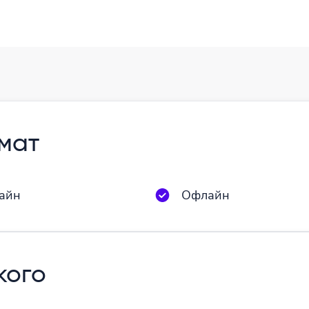
мат
айн
Офлайн
кого