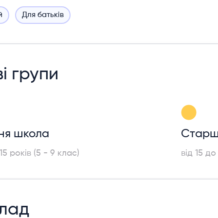
й
Для батьків
ві групи
ня школа
Старш
15 років (5 - 9 клас)
від 15 до
клад