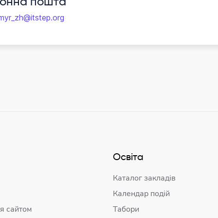
ронна пошта
myr_zh@itstep.org
Освіта
Каталог закладів
Календар подій
я сайтом
Табори