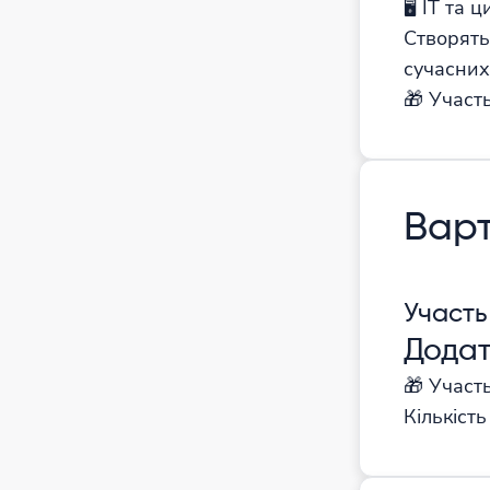
🖥 ІТ та
Створять
сучасних
🎁 Участ
Варт
Участь
Додат
🎁 Участ
Кількіст