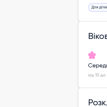
Для діте
Віко
Серед
від 10 до 
Роз