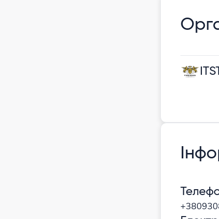
Орга
IT
Інфо
Телеф
+380930