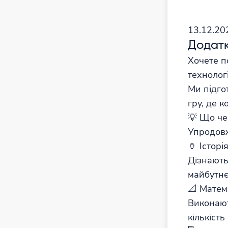
13.12.2
Додатк
Хочете п
технологі
Ми підго
гру, де 
💡 Що че
Упродовж
🏺 Історі
Дізнаютьс
майбутнє
📐 Матем
Виконают
кількіст