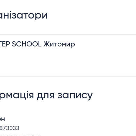
нізатори
STEP SCHOOL Житомир
рмація для запису
он
873033