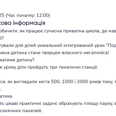
025
(Час початку:
12:00)
ова інформація
обачити, як працює сучасна приватна школа, де нав
ї?
тували для дітей унікальний інтегрований урок “П
кожна дитина стане творцем власного мегаполіса!
катиме дитину?
 уроку діти пройдуть три тематичні станції:
я
я, як виглядали міста 500, 1000 і 2000 років тому, 
.
атика
ь цікаві практичні задачі: обрахують площу парку,
ь сонячних панелей.